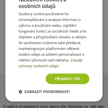
a použitím.
osobních údajů
Recenze
Produkt zatím nikdo nehodnotil
extrakt Stevie sladké 40%
≤0, 14
Upozornění pro alergiky:
Alergeny ve složení produktu
relativní sladivosti
hm%
Soubory cookie používáme ke
sacharozového ekvivalentu
tučně zvýrazněný.
shromažďování a analýze informací o
Máte s produktem zkušenost? Napište recenzi a
výkonu a používání webu, zajištění
Niacin
2,5
15%
mg
pomozte tak ostatním zákazníkům s rozhodováním.
fungování funkcí ze sociálních médií a ke
Děkujeme :-)
zlepšení a přizpůsobení obsahu a reklam.
Kyselina pantothenová
0,67
11,2%
mg
Se souhlasem můžeme také předávat
marketingovým platformám některé
Přidat vlastní hodnocení
vitamín B6
0,67
47,9 g
osobní údaje za účelem personalizace a
mg
měření účinnosti naší reklamy.
Zásady
Vitamín B12
0,6 µg
24%
ochrany osobních údajů
PŘIJMOUT VŠE
*Referenční hodnota příjmu u průměrné dospělé
osoby.
Dotazy
ZOBRAZIT PODROBNOSTI
Zeptejte se, rádi vám pomůžeme
Složení:
ovocný cukr, pitná voda, glukóza (do 4 g ve 100
g výrobku), kyselina citrónová, taurin, kofein, barvivo
karamel E 150 d, extrakt Stévie sladké (steviol
O našich produktech víme skoro vše. Zeptejte se, rádi vám