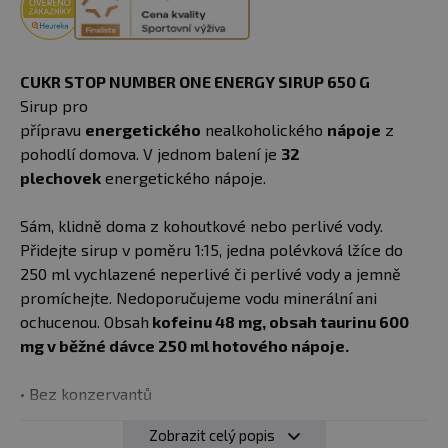
CUKR STOP NUMBER ONE ENERGY SIRUP 650 G
Sirup pro
přípravu
energetického
nealkoholického
nápoje
z
pohodlí domova. V jednom balení je
32
plechovek
energetického nápoje.
Sám, klidně doma z kohoutkové nebo perlivé vody.
Přidejte sirup v poměru 1:15, jedna polévková lžíce do
250 ml vychlazené neperlivé či perlivé vody a jemně
promíchejte. Nedoporučujeme vodu minerální ani
ochucenou. Obsah
kofeinu 48 mg, obsah taurinu 600
mg v běžné dávce 250 ml hotového nápoje.
• Bez konzervantů
Zobrazit celý popis
• Není vhodné pro děti, těhotné a kojící