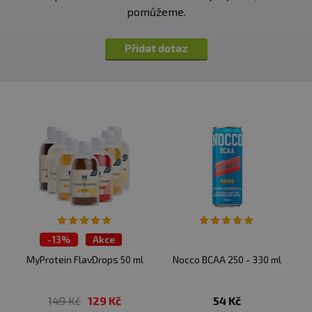
glykosidy), inositol, aroma pro energetický sirup, niacin,
pomůžeme.
kyselina pantothenová, vitamín B6, vitamín B12.
Přidat dotaz
-
13%
Akce
Výprodej
MyProtein FlavDrops 50 ml
Nocco BCAA 250 - 330 ml
149 Kč
129 Kč
54 Kč