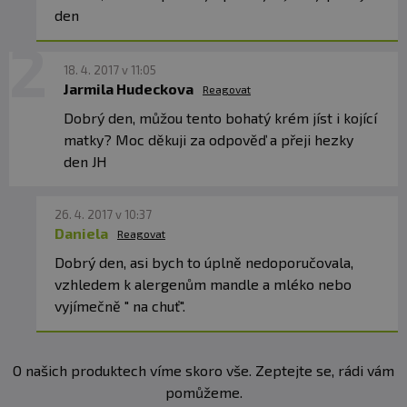
den
18. 4. 2017 v 11:05
Jarmila Hudeckova
Reagovat
Dobrý den, můžou tento bohatý krém jíst i kojící
matky? Moc děkuji za odpověď a přeji hezky
den JH
26. 4. 2017 v 10:37
Daniela
Reagovat
Dobrý den, asi bych to úplně nedoporučovala,
vzhledem k alergenům mandle a mléko nebo
vyjímečně " na chuť".
O našich produktech víme skoro vše. Zeptejte se, rádi vám
pomůžeme.