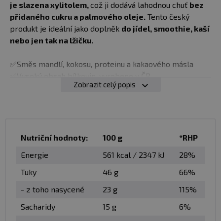
je slazena xylitolem,
což ji dodává lahodnou chuť
bez
přidaného cukru a palmového oleje.
Tento český
produkt je ideální jako doplněk
do jídel, smoothie, kaší
nebo jen tak na lžičku.
✅Směs mandlí, kokosu, proteinu a kakaového másla
✅Vysoký obsah bílkovin, vyrobeno v ČR
Zobrazit celý popis
✅300g balení
Vysoký obsah bílkovin
– podpora svalového růstu
a regenerace
Zdravé tuky z mandlových ořechů
– dlouhotrvající
Nutriční hodnoty:
100 g
*RHP
energie
Energie
561 kcal / 2347 kJ
28%
Bez přidaného cukru
– sladká chuť díky xylitolu
Krémová textura
– perfektní na lžičku, do kaší i na
Tuky
46 g
66%
pečivo
- z toho nasycené
23 g
115%
Balení:
300 g
Sacharidy
15 g
6%