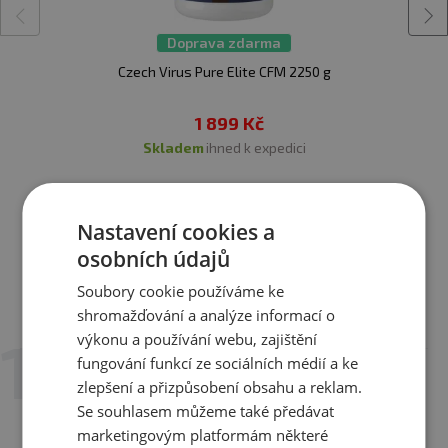
Doprava zdarma
Czech Virus Pure Elite CFM 2250 g
1 899 Kč
skladem
ihned k expedici
Zobrazit všechny produkty v akci
Nastavení cookies a
osobních údajů
Soubory cookie používáme ke
Recenze
shromažďování a analýze informací o
Hodnotilo již 9 zákazníků
výkonu a používání webu, zajištění
fungování funkcí ze sociálních médií a ke
16. 9. 2025 v 15:34
zlepšení a přizpůsobení obsahu a reklam.
Martina M.
Se souhlasem můžeme také předávat
Vysoce návykové, výborný na palačinky, ovesné
marketingovým platformám některé
kaše, ale i jen tak na lžičku.