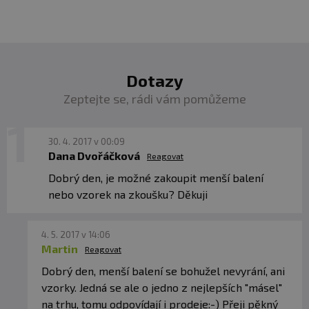
Dotazy
Zeptejte se, rádi vám pomůžeme
30. 4. 2017 v 00:09
Dana Dvořáčková
Reagovat
Dobrý den, je možné zakoupit menší balení
nebo vzorek na zkoušku? Děkuji
4. 5. 2017 v 14:06
Martin
Reagovat
Dobrý den, menší balení se bohužel nevyrání, ani
vzorky. Jedná se ale o jedno z nejlepších "másel"
na trhu, tomu odpovídají i prodeje:-) Přeji pěkný