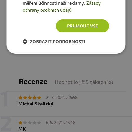
izomaltulóza* (1 %), konzervant: sorban draselný,
měření účinnosti naší reklamy.
Zásady
niacinamid, vitamin B1, vitamin B6 (pyridoxin
ochrany osobních údajů
Enervit Recovery Drink (R2 Sport) 400 g -
hydrochlorid, emulgátor: mono a diglyceridy mastných
pomeranč
kyselin). *trehalóza je zdrojem glukózy, izomaltulóza je
zdrojem glukózy a fruktózy.
699 Kč
PŘIJMOUT VŠE
skladem
ihned k expedici
ZOBRAZIT PODROBNOSTI
Zobrazit všechny produkty v akci
Recenze
Hodnotilo již 5 zákazníků
21. 3. 2024 v 15:58
Michal Skalický
6. 5. 2021 v 15:48
MK