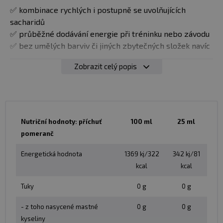
✅ kombinace rychlých i postupně se uvolňujících
sacharidů
✅ průběžné dodávání energie při tréninku nebo závodu
✅ bez umělých barviv či jiných zbytečných složek navíc
Zobrazit celý popis
Dávkování
:
Energetický gel použijte BĚHEM výkonu každých
35–45 minut pro průběžné doplňování energie.
Díky trhacímu uzávěru lze energetický gel užívat
bezpečně i při jízdě na kole. Vhodným místem pro
Nutriční hodnoty: příchuť
100 ml
25 ml
užití gelů je klesající profil trati.
pomeranč
Gel vždy zapijte nápojem
Gel lze ředit vodou
Energetická hodnota
1369 kj/322
342 kj/81
Užívejte 1-4 balení denně před a během déletrvající
kcal
kcal
aktivity
Tuky
0 g
0 g
Balení
: 25 ml
- z toho nasycené mastné
0 g
0 g
kyseliny