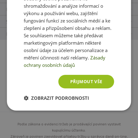
shromažďování a analýze informací o
Kontakty
výkonu a používání webu, zajištění
fungování funkcí ze sociálních médií a ke
Sledujte nás
zlepšení a přizpůsobení obsahu a reklam.
Naše appky
Se souhlasem můžeme také předávat
marketingovým platformám některé
osobní údaje za účelem personalizace a
Platební metody:
měření účinnosti naší reklamy.
Zásady
ochrany osobních údajů
PŘIJMOUT VŠE
Možnosti dopravy:
ZOBRAZIT PODROBNOSTI
Podle zákona o evidenci tržeb je prodávající povinen vystavit
kupujícímu účtenku.
Zároveň je povinen zaevidovat přijatou tržbu u správce daně on-line,