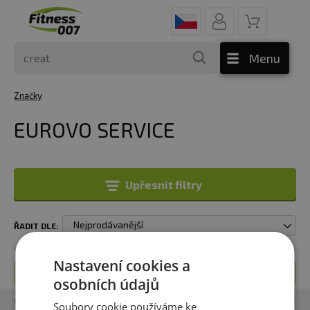
Menu
Značky
EUROVO SERVICE
Upřesnit filtry
Nejprodávanější
ŘADIT DLE:
Nastavení cookies a
Toto oddělení je prázdné.
osobních údajů
Vše o nákupu
Soubory cookie používáme ke