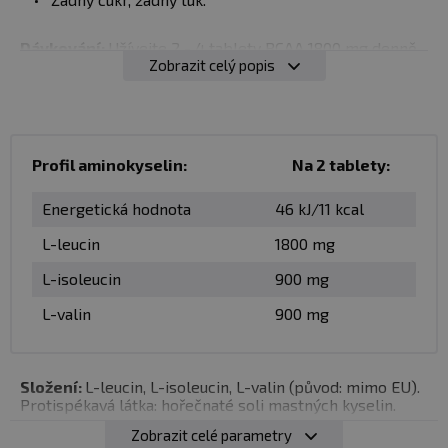
Dávkování:
Užívejte 2 - 4 tablety BCAA 1800 mg denně
Zobrazit celý popis
mezi jídly.
Balení:
150
,
300 tablet
Profil aminokyselin:
Na 2 tablety:
Dávka:
2 tablety
Energetická hodnota
46 kJ/11 kcal
Počet dávek v balení:
75
,
150
L-leucin
1800 mg
Minimální trvanlivost:
Viz obal
L-isoleucin
900 mg
Upozornění:
Doplněk stravy. Vhodné zejména pro
L-valin
900 mg
sportovce. Není náhradou pestré stravy. Nepřekračujte
doporučené denní dávkování. Ukládejte mimo dosah
dětí! Není vhodné pro děti, těhotné a kojící ženy.
Složení:
L-leucin, L-isoleucin, L-valin (původ: mimo EU).
Protispékavá látka: hořečnaté soli mastných kyselin.
Skladujte v suchu a při teplotě do 25 °C. Nevystavujte
přímému slunečnímu záření. Chraňte před mrazem.
Zobrazit celé parametry