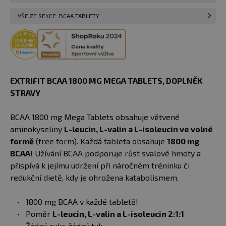
VŠE ZE SEKCE: BCAA TABLETY
EXTRIFIT BCAA 1800 MG MEGA TABLETS, DOPLNĚK
STRAVY
BCAA 1800 mg Mega Tablets obsahuje větvené
aminokyseliny
L-leucin, L-valin a L-isoleucin ve volné
formě
(free form). Každá tableta obsahuje
1800 mg
BCAA!
Užívání BCAA podporuje růst svalové hmoty a
přispívá k jejímu udržení při náročném tréninku či
redukční dietě, kdy je ohrožena katabolismem.
1800 mg BCAA v každé tabletě!
Poměr
L-leucin, L-valin a L-isoleucin 2:1:1
Žádný cukr, žádný tuk.