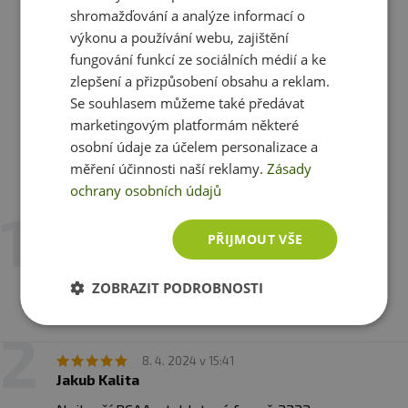
749 Kč
shromažďování a analýze informací o
výkonu a používání webu, zajištění
skladem
ihned k expedici
fungování funkcí ze sociálních médií a ke
zlepšení a přizpůsobení obsahu a reklam.
Zobrazit všechny produkty v akci
Se souhlasem můžeme také předávat
marketingovým platformám některé
osobní údaje za účelem personalizace a
měření účinnosti naší reklamy.
Zásady
Recenze
ochrany osobních údajů
Hodnotilo již 9 zákazníků
PŘIJMOUT VŠE
19. 4. 2024 v 14:24
Fitness 007 zasila spam
ZOBRAZIT PODROBNOSTI
Fitness007 posila spam a taky v pripade, ze
odhlasite od vsecho
8. 4. 2024 v 15:41
Jakub Kalita