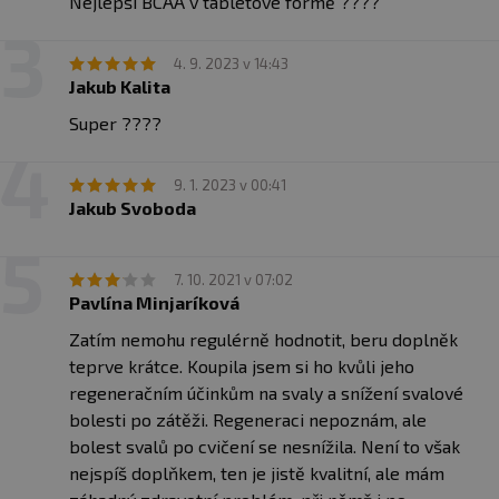
Nejlepší BCAA v tabletové formě ????
4. 9. 2023 v 14:43
Jakub Kalita
Super ????
9. 1. 2023 v 00:41
Jakub Svoboda
7. 10. 2021 v 07:02
Pavlína Minjaríková
Zatím nemohu regulérně hodnotit, beru doplněk
teprve krátce. Koupila jsem si ho kvůli jeho
regeneračním účinkům na svaly a snížení svalové
bolesti po zátěži. Regeneraci nepoznám, ale
bolest svalů po cvičení se nesnížila. Není to však
nejspíš doplňkem, ten je jistě kvalitní, ale mám