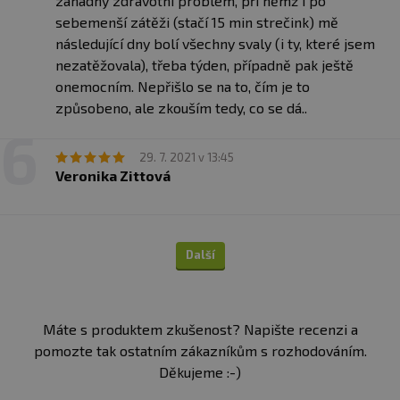
záhadný zdravotní problém, při němž i po
sebemenší zátěži (stačí 15 min strečink) mě
následující dny bolí všechny svaly (i ty, které jsem
nezatěžovala), třeba týden, případně pak ještě
onemocním. Nepřišlo se na to, čím je to
způsobeno, ale zkouším tedy, co se dá..
29. 7. 2021 v 13:45
Veronika Zittová
Další
Máte s produktem zkušenost? Napište recenzi a
pomozte tak ostatním zákazníkům s rozhodováním.
Děkujeme :-)