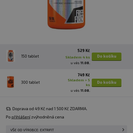
529 Kč
150 tablet
Do košíku
skladem 4 ks
u vás
11.08.
749 Kč
skladem > 5
300 tablet
Do košíku
ks
u vás
11.08.
Doprava od 49 Kč nad 1 500 Kč ZDARMA.
Po
přihlášení
zvýhodněná cena
VŠE OD VÝROBCE: EXTRIFIT