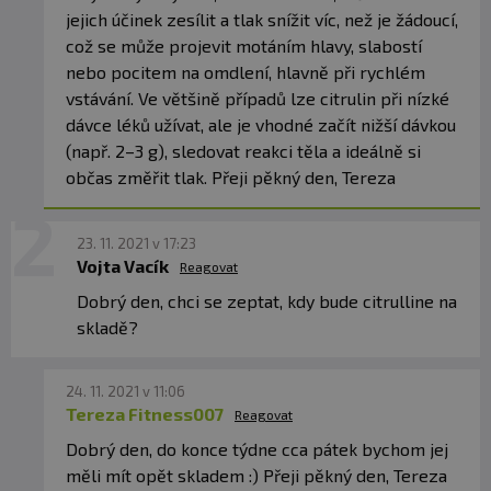
jejich účinek zesílit a tlak snížit víc, než je žádoucí,
což se může projevit motáním hlavy, slabostí
nebo pocitem na omdlení, hlavně při rychlém
vstávání. Ve většině případů lze citrulin při nízké
dávce léků užívat, ale je vhodné začít nižší dávkou
(např. 2–3 g), sledovat reakci těla a ideálně si
občas změřit tlak. Přeji pěkný den, Tereza
23. 11. 2021 v 17:23
Vojta Vacík
Reagovat
Dobrý den, chci se zeptat, kdy bude citrulline na
skladě?
24. 11. 2021 v 11:06
Tereza Fitness007
Reagovat
Dobrý den, do konce týdne cca pátek bychom jej
měli mít opět skladem :) Přeji pěkný den, Tereza