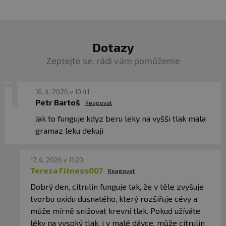
Dotazy
Zeptejte se, rádi vám pomůžeme
16. 4. 2026 v 10:41
Petr Bartoš
Reagovat
Jak to funguje kdyz beru leky na vyšši tlak mala
gramaz leku dekuji
17. 4. 2026 v 11:20
Tereza Fitness007
Reagovat
Dobrý den, citrulin funguje tak, že v těle zvyšuje
tvorbu oxidu dusnatého, který rozšiřuje cévy a
může mírně snižovat krevní tlak. Pokud užíváte
léky na vysoký tlak, i v malé dávce, může citrulin