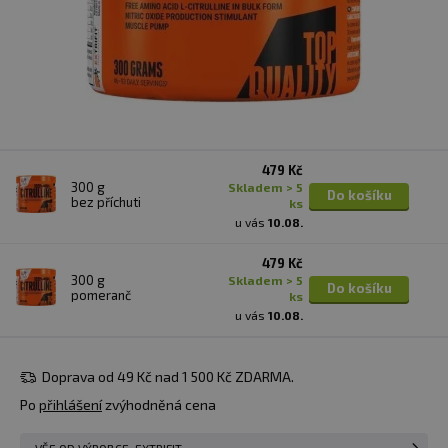
479 Kč
300 g
skladem > 5
Do košíku
bez příchuti
ks
u vás
10.08.
479 Kč
300 g
skladem > 5
Do košíku
pomeranč
ks
u vás
10.08.
Doprava od 49 Kč nad 1 500 Kč ZDARMA.
Po
přihlášení
zvýhodněná cena