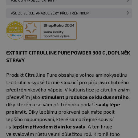
VŠE OD VÝROBCE: EXTRIFIT
VŠE ZE SEKCE: ANABOLIZÉRY PŘED TRÉNINKEM
EXTRIFIT CITRULLINE PURE POWDER 300 G, DOPLNĚK
STRAVY
Produkt Citrulline Pure obsahuje volnou aminokyselinu
L-citrulin v sypké formě sloužící pro přípravu chutného
předtréninkového nápoje. V kulturistice je citrulin znám
především jako
stimulant produkce oxidu dusnatého
,
díky kterému se vám při tréninku podaří
svaly lépe
prokrvit.
Díky lepšímu prokrvení pak máte pocit
lepšího napumpování, které samozřejmě souvisí
i s
lepším přívodem živin ke svalu.
A ten hraje
ve svalovém růstu velmi důležitou roli. Kromě toho