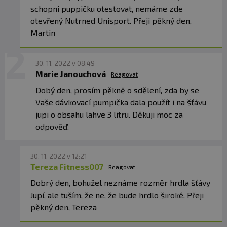
schopni puppičku otestovat, nemáme zde
otevřený Nutrned Unisport. Přeji pěkný den,
Martin
30. 11. 2022 v 08:49
Marie Janouchová
Reagovat
Dobý den, prosím pěkně o sdělení, zda by se
Vaše dávkovací pumpička dala použít i na šťávu
jupi o obsahu lahve 3 litru. Děkuji moc za
odpověď.
30. 11. 2022 v 12:21
Tereza Fitness007
Reagovat
Dobrý den, bohužel neznáme rozměr hrdla šťávy
Jupí, ale tuším, že ne, že bude hrdlo široké. Přeji
pěkný den, Tereza