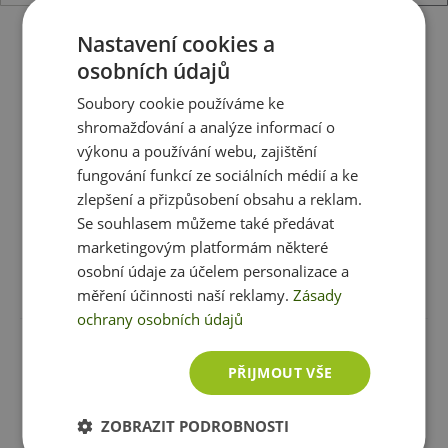
Nastavení cookies a
Extrifit E.NOX Shock 690 g
osobních údajů
699 Kč
Soubory cookie používáme ke
skladem
ihned k expedici
shromažďování a analýze informací o
výkonu a používání webu, zajištění
fungování funkcí ze sociálních médií a ke
Zobrazit všechny produkty v akci
zlepšení a přizpůsobení obsahu a reklam.
Se souhlasem můžeme také předávat
marketingovým platformám některé
osobní údaje za účelem personalizace a
Recenze
Produkt zatím nikdo nehodnotil
měření účinnosti naší reklamy.
Zásady
ochrany osobních údajů
Máte s produktem zkušenost? Napište recenzi a
PŘIJMOUT VŠE
pomozte tak ostatním zákazníkům s rozhodováním.
Děkujeme :-)
ZOBRAZIT PODROBNOSTI