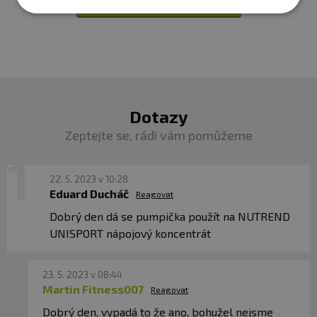
Přidat vlastní hodnocení
Dotazy
Zeptejte se, rádi vám pomůžeme
22. 5. 2023 v 10:28
Eduard Ducháč
Reagovat
Dobrý den dá se pumpička použít na NUTREND
UNISPORT nápojový koncentrát
23. 5. 2023 v 08:44
Martin Fitness007
Reagovat
Dobrý den, vypadá to že ano, bohužel nejsme