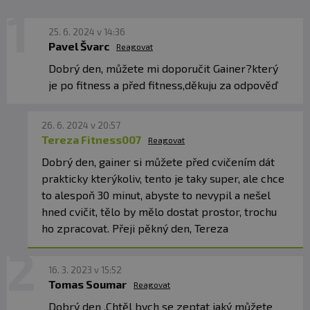
kyselina glutamová
2807 mg
25. 6. 2024 v 14:36
L-histidin
Pavel Švarc
326 mg
Reagovat
Dobrý den, můžete mi doporučit Gainer?který
L-prolin
1091 mg
je po fitness a před fitness,děkuju za odpověď
L-tyrosin
561 mg
L-arginin
455 mg
26. 6. 2024 v 20:57
Tereza Fitness007
Reagovat
L-cystein
251 mg
Dobrý den, gainer si můžete před cvičením dát
glycin
290 mg
prakticky kterýkoliv, tento je taky super, ale chce
L-serin
764 mg
to alespoň 30 minut, abyste to nevypil a nešel
hned cvičit, tělo by mělo dostat prostor, trochu
ho zpracovat. Přeji pěkný den, Tereza
Složení: Čokoláda:
maltodextrin, kukuřičný škrob,
dextróza, palatinóza (isomaltulóza), instantní
syrovátkový
proteinový koncentrát, enzymaticky
16. 3. 2023 v 15:52
hydrolyzovaný 90 %
syrovátkový
izolát se stupněm
Tomas Soumar
Reagovat
hydrolýzy DH8, enzymaticky hydrolyzovaný
syrovátkový
koncentrát se stupněm hydrolýzy DH5,
Dobrý den .Chtěl bych se zeptat jaký můžete