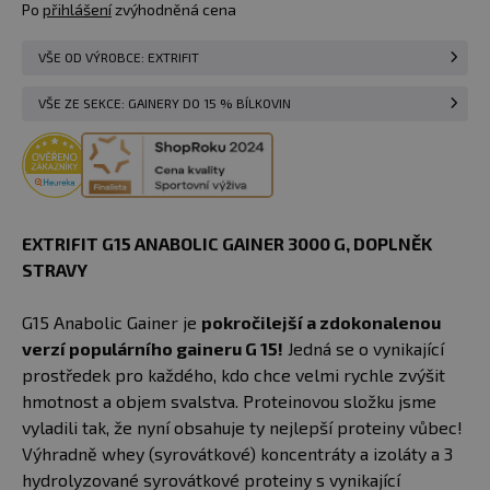
Po
přihlášení
zvýhodněná cena
VŠE OD VÝROBCE: EXTRIFIT
VŠE ZE SEKCE: GAINERY DO 15 % BÍLKOVIN
EXTRIFIT G15 ANABOLIC GAINER 3000 G, DOPLNĚK
STRAVY
G15 Anabolic Gainer je
pokročilejší a zdokonalenou
verzí populárního gaineru G 15!
Jedná se o vynikající
prostředek pro každého, kdo chce velmi rychle zvýšit
hmotnost a objem svalstva. Proteinovou složku jsme
vyladili tak, že nyní obsahuje ty nejlepší proteiny vůbec!
Výhradně whey (syrovátkové) koncentráty a izoláty a 3
hydrolyzované syrovátkové proteiny s vynikající