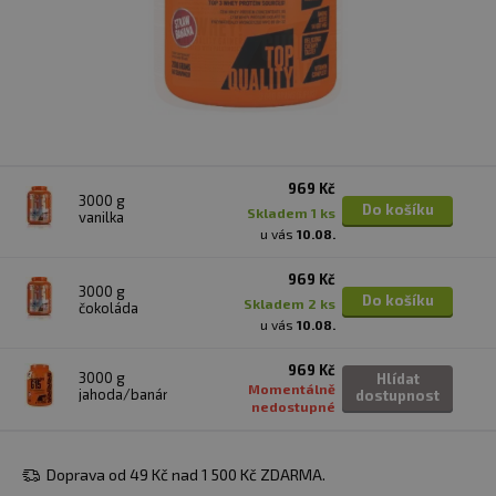
969 Kč
3000 g
Do košíku
skladem 1 ks
vanilka
u vás
10.08.
969 Kč
3000 g
Do košíku
skladem 2 ks
čokoláda
u vás
10.08.
969 Kč
3000 g
Hlídat
Momentálně
jahoda/banán
dostupnost
nedostupné
Doprava od 49 Kč nad 1 500 Kč ZDARMA.