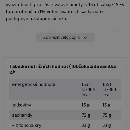
využitelností pro růst svalové hmoty. G 15 obsahuje 15 %
top proteinů a 71% velmi kvalitních sacharidů s
postupným nástupem účinku.
6 špičkových syrovátkových zdrojů, což je u výrobku
Zobrazit celý popis
typu Gainer zcela ojedinělé:
✅ syrovátkový proteinový koncentrát vyrobený
metodou ultrafiltrace
✅ enzymaticky hydrolyzovaný syrovátkový proteinový
Tabulka nutričních hodnot (100
čokoláda
vanilka
koncentrát se stupněm hydrolýzy DH5
g):
✅ enzymaticky hydrolyzovaný syrovátkový proteinový
koncentrát se stupněm hydrolýzy DH32
energetická hodnota
1531
1551
✅ enzymaticky hydrolyzovaný syrovátkový 90 %
kJ/364
kJ/369
kcal
kcal
proteinový izolát se stupněm hydrolýzy DH8
✅ syrovátkový proteinový koncentrát CFM
bílkoviny
15 g
15 g
✅ syrovátkový 90% proteinový izolát CFM
sacharidy
72 g
75 g
Sacharidová složka produktu G15 Whey je tvořena
- z toho cukry
33 g
33 g
hned čtyřmi zdroji: