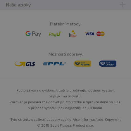
Čokoláda-kokos:
maltodextrin, kukuřičný škrob,
Naše appky
dextróza, palatinóza (isomaltulóza), instantní
syrovátkový
proteinový koncentrát vyrobený metodou
ultrafiltrace, enzymaticky hydrolyzovaný 90 %
Platební metody:
syrovátkový
izolát se stupněm hydrolýzy DH8,
enzymaticky hydrolyzovaný
syrovátkový
koncentrát se
stupněm hydrolýzy DH5, enzymaticky hydrolyzovaný
syrovátkový
koncentrát se stupněm hydrolýzy DH32,
instantní syrovátkový proteinový koncentrát vyrobený
metodou CFM, instantní
syrovátkový
proteinový
Možnosti dopravy:
koncentrát vyrobený metodou CFM, instantní
syrovátkový 90 % proteinový izolát vyrobený metodou
CFM, vitamín C, vitamín B3, vitamín E, enzym Tolerase
(pH stabilní laktáza), vitamín B5, vitamín B2, vitamín B6,
vitamín B1, kyselina listová, biotin, vitamín B12
Přídatné
látky
: sušené
mléko
odtučněné, kakao odtučněné,
aroma, guarová guma (stabilizátor, zahušťovadlo),
Podle zákona o evidenci tržeb je prodávající povinen vystavit
sukralóza (sladidlo),
sójový
lecitin 0,02% (emulgátor)
kupujícímu účtenku.
Zároveň je povinen zaevidovat přijatou tržbu u správce daně on-line,
v případě výpadku pak nejpozději do 48 hodin.
Tyto stránky používají soubory cookie. Více informací
zde
. Copyright
© 2018 Sport Fitness Product s.r.o.