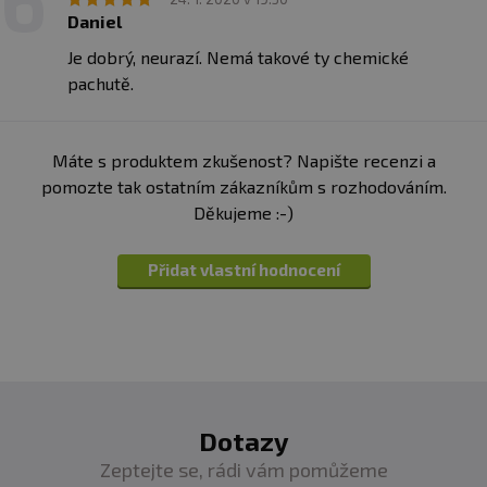
Daniel
Je dobrý, neurazí. Nemá takové ty chemické
pachutě.
Profil aminokyselin:
100 g produktu
L-valin
928 mg
Máte s produktem zkušenost? Napište recenzi a
L-isoleucin
923 mg
pomozte tak ostatním zákazníkům s rozhodováním.
Děkujeme :-)
L-leucin
1531 mg
L-lysin
1300 mg
Přidat vlastní hodnocení
L-methionin
343 mg
L-tryptofan
233 mg
L-threonin
891 mg
L-fenylalanin
579 mg
Dotazy
L-alanin
638 mg
Zeptejte se, rádi vám pomůžeme
kyselina asparágova
1395 mg