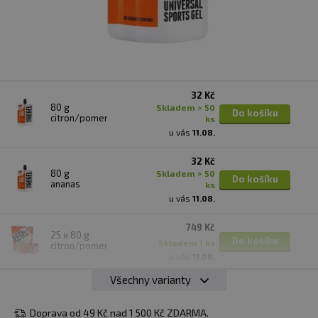
32 Kč
80 g
skladem > 50
Do košíku
citron/pomeranč
ks
u vás
11.08.
32 Kč
80 g
skladem > 50
Do košíku
ananas
ks
u vás
11.08.
749 Kč
25 x 80 g
Do košíku
skladem 1 ks
citron/pomeranč
u vás
11.08.
Všechny varianty
749 Kč
25 x 80 g
Do košíku
skladem 2 ks
ananas
Doprava od 49 Kč nad 1 500 Kč ZDARMA.
u vás
11.08.