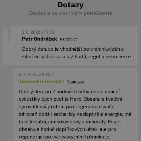
Dotazy
Minimální trvanlivost:
viz obal
Zeptejte se, rádi vám pomůžeme
Upozornění: Doplněk stravy, se sladidly, vhodné
zejména pro sportovce.
Nenahrazuje pestrou stravu.
3. 8. 2026 v 17:58
Není určeno pro děti, těhotné a kojící ženy. Ukládejte
Petr Ondráček
Reagovat
mimo dosah dětí! Skladujte v suchu při teplotě do 25 °C
Dobrý den, co je vhodnější po tréninku(běh a
mimo dosah přímého slunečního záření. Chraňte před
silniční cyklistika cca 2 hod.), regel a nebo hero?
mrazem. Výrobce neručí za případné škody vzniklé
nevhodným použitím nebo skladováním.
4. 8. 2026 v 09:02
Tereza Fitness007
Upozornění pro alergiky:
Alergeny jsou vyznačeny
Reagovat
tučně
ve složení produktu.
Dobrý den, po 2 hodinách běhu nebo silniční
cyklistiky bych zvolila Hero. Obsahuje kvalitní
syrovátkový protein pro regeneraci svalů,
zároveň dodá i sacharidy na doplnění energie, má
také kreatin, aminokyseliny a minerály. Regel
obsahuje hodně doplňkových látek, ale pro
regeneraci po vytrvalostním tréninku je