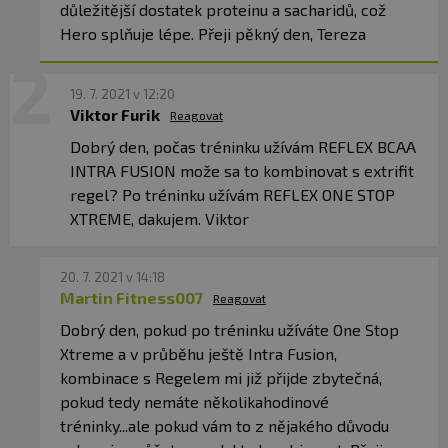
důležitější dostatek proteinu a sacharidů, což
Hero splňuje lépe. Přeji pěkný den, Tereza
19. 7. 2021 v 12:20
Viktor Furik
Reagovat
Dobrý den, počas tréninku užívám REFLEX BCAA
INTRA FUSION može sa to kombinovat s extrifit
regel? Po tréninku užívám REFLEX ONE STOP
XTREME, dakujem. Viktor
20. 7. 2021 v 14:18
Martin Fitness007
Reagovat
Dobrý den, pokud po tréninku užíváte One Stop
Xtreme a v průběhu ještě Intra Fusion,
kombinace s Regelem mi již přijde zbytečná,
pokud tedy nemáte několikahodinové
tréninky...ale pokud vám to z nějakého důvodu