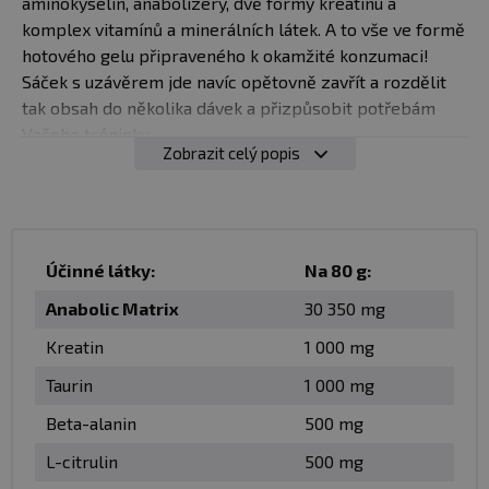
aminokyselin, anabolizéry, dvě formy kreatinu a
komplex vitamínů a minerálních látek. A to vše ve formě
hotového gelu připraveného k okamžité konzumaci!
Sáček s uzávěrem jde navíc opětovně zavřít a rozdělit
tak obsah do několika dávek a přizpůsobit potřebám
Vašeho tréninku.
Zobrazit celý popis
Informace výrobce:
®
Pro koho je Regel
určený?
Účinné látky:
Na 80 g:
®
Regel
je určený pro všechny sportovce, kteří potřebují
Anabolic Matrix
30 350 mg
zrychlit regeneraci po tréninku a odstranit únavu po
fyzickém výkonu. Je tak určen pro kulturisty a příznivce
Kreatin
1 000 mg
všech fitness kategorií, pro hokejisty, zápasníky,
Taurin
1 000 mg
motorkáře, cyklisty, běžce, lyžaře, horolezce,
strongmany, ironmany a pro všechny další silové, silově
Beta-alanin
500 mg
vytrvalostní i vytrvalostní sportovce, kteří chtějí jedním
L-citrulin
500 mg
produktem okamžitě doplnit po tréninku všechny