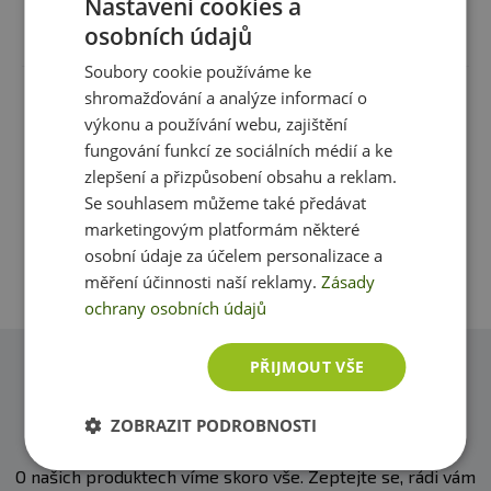
Nastavení cookies a
Recenze
Produkt zatím nikdo nehodnotil
osobních údajů
Soubory cookie používáme ke
shromažďování a analýze informací o
Máte s produktem zkušenost? Napište recenzi a
výkonu a používání webu, zajištění
pomozte tak ostatním zákazníkům s rozhodováním.
fungování funkcí ze sociálních médií a ke
Děkujeme :-)
zlepšení a přizpůsobení obsahu a reklam.
Se souhlasem můžeme také předávat
Přidat vlastní hodnocení
marketingovým platformám některé
osobní údaje za účelem personalizace a
měření účinnosti naší reklamy.
Zásady
ochrany osobních údajů
PŘIJMOUT VŠE
Dotazy
Zeptejte se, rádi vám pomůžeme
ZOBRAZIT PODROBNOSTI
O našich produktech víme skoro vše. Zeptejte se, rádi vám