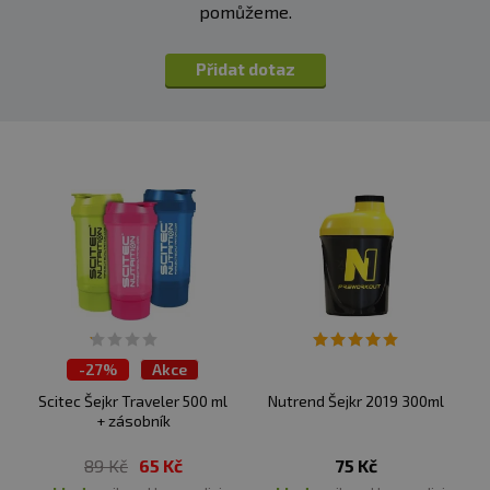
pomůžeme.
Přidat dotaz
-
27%
Akce
Scitec Šejkr Traveler 500 ml
Nutrend Šejkr 2019 300ml
+ zásobník
89 Kč
65 Kč
75 Kč