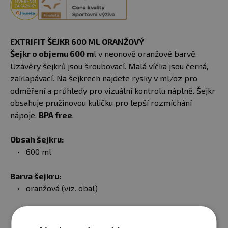
EXTRIFIT ŠEJKR 600 ML ORANŽOVÝ
Šejkr o objemu 600 m
l v neonově oranžové barvě.
Uzávěry šejkrů jsou šroubovací. Malá víčka jsou černá,
zaklapávací. Na šejkrech najdete rysky v ml/oz pro
odměření a průhledy pro vizuální kontrolu náplně. Šejkr
obsahuje pružinovou kuličku pro lepší rozmíchání
nápoje.
BPA free
.
Obsah šejkru:
600 ml
Barva šejkru:
oranžová (viz. obal)