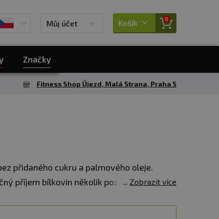
0
Košík
Můj účet
y
Značky
Fitness Shop Újezd, Malá Strana, Praha 5
 bez přidaného cukru a palmového oleje.
ý příjem bílkovin několik pozitivních účinků
Zobrazit více