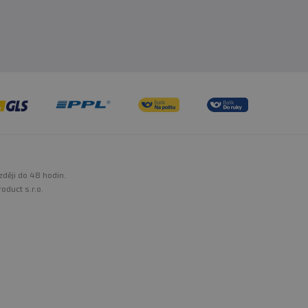
zději do 48 hodin.
oduct s.r.o.