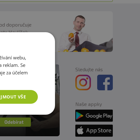
od doporučuje
Petr Havlíček
 naší spolupráci
žívání webu,
a reklam. Se
Sledujte nás
je za účelem
IJMOUT VŠE
Naše appky