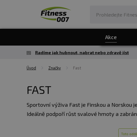
Akce
Radíme jak hubnout, nabrat nebo zdravě jíst
Úvod
Značky
Fast
FAST
Sportovní výživa Fast je Finskou a Norskou j
Ideálně podpoří růst svalové hmoty a zabráni
na zlepšení výkonu, zotavení a regulaci hmot
Toto oddě