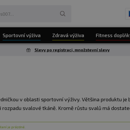
Sportovní výživa
Zdravá výživa
Fitness doplňk
Slevy po registraci, množstevní slevy
edničkou v oblasti sportovní výživy. Většina produktu je
 rozpadu svalové tkáně. Kromě růstu svalů má dostatečn
nosti.
lení je prázdné.