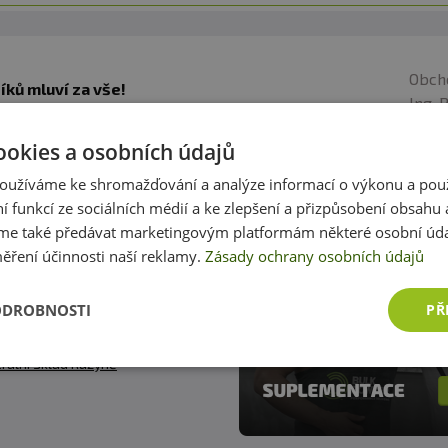
Obch
ků mluví za vše!
Ing. 
ky máme za 6 789 pozitivních recenzí.
Více o
ookies a osobních údajů
oužíváme ke shromažďování a analýze informací o výkonu a pou
ní funkcí ze sociálních médií a ke zlepšení a přizpůsobení obsahu 
ty
e také předávat marketingovým platformám některé osobní úda
ěření účinnosti naší reklamy.
Zásady ochrany osobních údajů
@fitness007.cz
 777 290 469
ODROBNOSTI
PŘ
enná prodejna Praha
rálni sklad Ruzyně