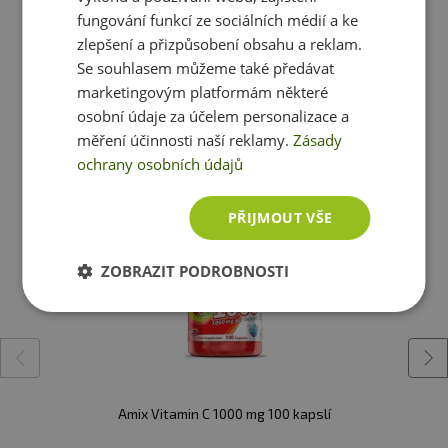
fungování funkcí ze sociálních médií a ke
- z toho cukry
0,3 g
0,01 g
zlepšení a přizpůsobení obsahu a reklam.
Se souhlasem můžeme také předávat
marketingovým platformám některé
- z toho polyoly
15 g
0,6 g
Ještě jste si nevybrali?
osobní údaje za účelem personalizace a
měření účinnosti naší reklamy.
Zásady
Doporučujeme vám podobné produkty
Bílkoviny
2 g
0,1 g
ochrany osobních údajů
Tuky
0 g
0 g
PŘIJMOUT VŠE
Sůl
16,6 g
0,7 g
ZOBRAZIT PODROBNOSTI
Vitamín C
1000mg
Amix Vitamin C 1000 mg 100 kapslí