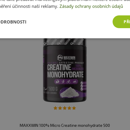
Přidat dotaz
ěření účinnosti naší reklamy.
Zásady ochrany osobních údajů
ODROBNOSTI
PŘ
MAXXWIN 100% Micro Creatine monohydrate 500