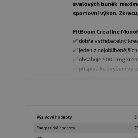
svalových buněk
,
maxima
sportovní výkon.
Zkracu
FitBoom Creatine Monoh
✅ dobře vstřebatelný kre
✅ jeden z nejoblíbenějšíc
✅ obsahuje 5000 mg kreat
✅ přispívá ke zvýšení výko
✅ pomáhá s regenerací ok
✅ je vhodný pro začáteční
✅ zkracuje celkovou dobu
Kreatin zároveň působí ja
Výživové hodnoty
5 
především ve svalovině, 
Energetické hodnota
75
vegetariány. Lidské tělo 