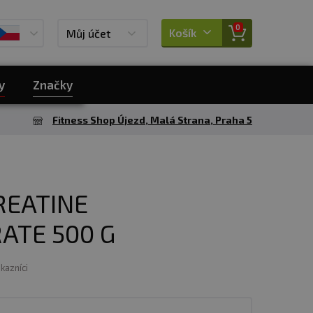
0
Košík
Můj účet
y
Značky
Fitness Shop Újezd, Malá Strana, Praha 5
REATINE
TE 500 G
ákazníci