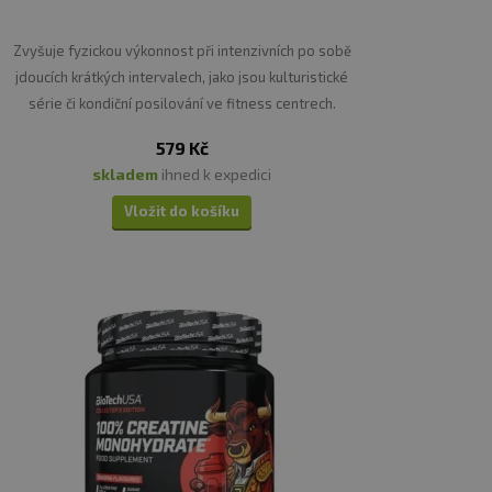
Zvyšuje fyzickou výkonnost při intenzivních po sobě
jdoucích krátkých intervalech, jako jsou kulturistické
série či kondiční posilování ve fitness centrech.
579 Kč
skladem
ihned k expedici
Vložit do košíku