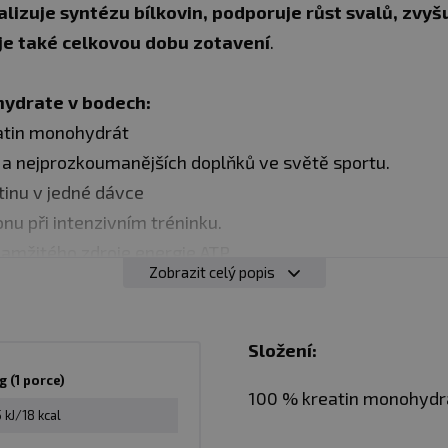
lizuje syntézu bílkovin, podporuje růst svalů, zvyšu
je také celkovou dobu zotavení
.
ydrate v bodech:
atin monohydrát
h a nejprozkoumanějších doplňků ve světě sportu.
inu v jedné dávce
nu při intenzivním tréninku.
amžitého zdroje energie ATP.
Zobrazit celý popis
ky i profesionály
 zotavení
Složení:
ko antioxidant, který chrání buňky před poškozením. Při
g (1 porce)
100 % kreatin monohydr
zejména v červeném mase a rybách, a proto je velmi žá
 kJ/18 kcal
je schopno syntetizovat kreatin pouze tehdy, pokud má k