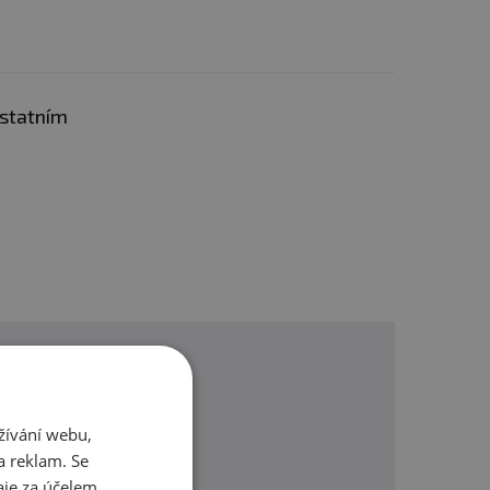
ré stravy. Nepřekračujte
tné a kojící ženy.
ostatním
í. Chraňte před mrazem.
žívání webu,
omůžeme.
a reklam. Se
je za účelem