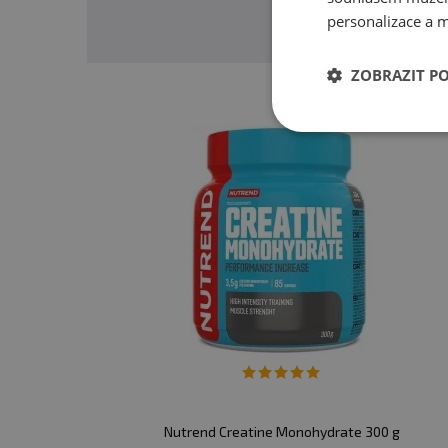
personalizace a m
ZOBRAZIT P
Nutrend Creatine Monohydrate 300 g