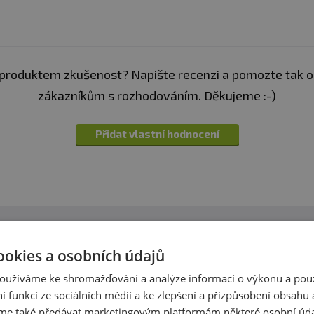
z. obal
avy. Vhodné zejména pro sportovce. Není náhradou pest
. Ukládejte mimo dosah dětí! není vhodné pro děti, těho
produktem zkušenost? Napište recenzi a pomozte tak 
eplotě do 25 °C. Nevystavujte přímému slunečnímu zářen
zákazníkům s rozhodováním. Děkujeme :-)
zniklé nevhodným skladováním a použitím.
Přidat vlastní hodnocení
:
Alergeny ve složení produktu
tučně
zvýrazněny.
Dotazy
Zeptejte se, rádi vám pomůžeme
ookies a osobních údajů
oužíváme ke shromažďování a analýze informací o výkonu a pou
h produktech víme skoro vše. Zeptejte se, rádi vám p
ní funkcí ze sociálních médií a ke zlepšení a přizpůsobení obsahu 
e také předávat marketingovým platformám některé osobní úda