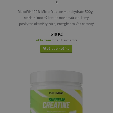
g
MaxxWin 100% Micro Creatine monohydrate 500g -
nejčistší možný kreatin monohydrate, který
poskytne okamžitý zdroj energie pro Váš náročný
trénink.
619 Kč
skladem
ihned k expedici
Vložit do košíku