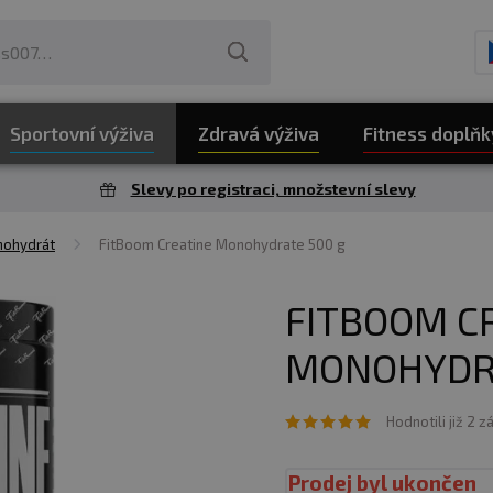
Sportovní výživa
Zdravá výživa
Fitness doplňk
Slevy po registraci, množstevní slevy
nohydrát
FitBoom Creatine Monohydrate 500 g
FITBOOM C
MONOHYDRA
Hodnotili již 2 z
Prodej byl ukončen