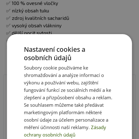
✅ 100 % ovesné vločky
✅ nízký obsah tuku
✅ zdroj kvalitních sacharidů
✅ vysoký obsah vlákniny
✅ dělší pocit sytosti
✅ vysoký obsah Beta-Glukanu, který pomáhá snižovat
hladinu cukru v krvi
Nastavení cookies a
Zobrazit celý popis
✅ obsah důležitých prvků jako měď, železo, zinek,
osobních údajů
fosfor, hořčík a selen
Soubory cookie používáme ke
✅ široké spektrum využití jak ve sladké, tak ve slané
shromažďování a analýze informací o
kuchyni
výkonu a používání webu, zajištění
Výživové údaje
100 g
fungování funkcí ze sociálních médií a ke
Návod k přípravě:
1 dávku 50 g zalijte horkou vodou,
zlepšení a přizpůsobení obsahu a reklam.
nechte 3 minuty odstát a připravte si z nich kaši. Nebo
Energetická hodnota
1616 kJ/386 kcal
Se souhlasem můžeme také předávat
povařte ve vodě/mléce a vytvořte si výbornou teplou
marketingovým platformám některé
Tuky
7 g
kaši.
osobní údaje za účelem personalizace a
- z toho nasycené mastné kyseliny
1 g
měření účinnosti naší reklamy.
Zásady
Balení:
1000 g
ochrany osobních údajů
Sacharidy
68 g