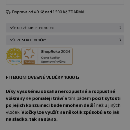
Doprava od 49 Kč nad 1 500 Kč ZDARMA.
VŠE OD VÝROBCE: FITBOOM
VŠE ZE SEKCE: VLOČKY
FITBOOM OVESNÉ VLOČKY 1000 G
Díky
vysokému obsahu nerozpustné a rozpustné
vlákniny
se
pomaleji tráví
a tím pádem
pocit sytosti
po jejich konzumaci bude mnohem delší
než u jiných
vloček.
Vločky lze využít na několik způsobů a to jak
na sladko, tak na slano.