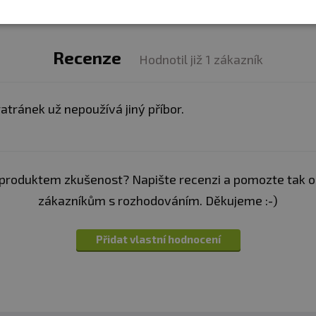
Recenze
Hodnotil již 1 zákazník
atránek už nepoužívá jiný příbor.
produktem zkušenost? Napište recenzi a pomozte tak 
zákazníkům s rozhodováním. Děkujeme :-)
Přidat vlastní hodnocení