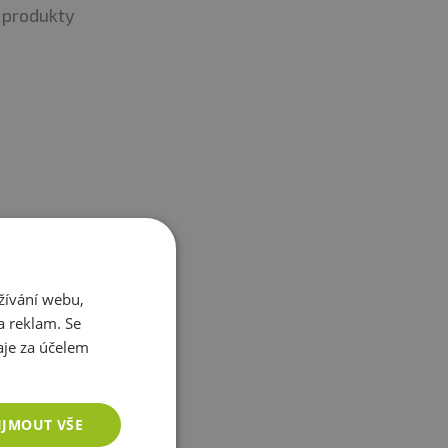
produkty
žívání webu,
a reklam. Se
je za účelem
IJMOUT VŠE