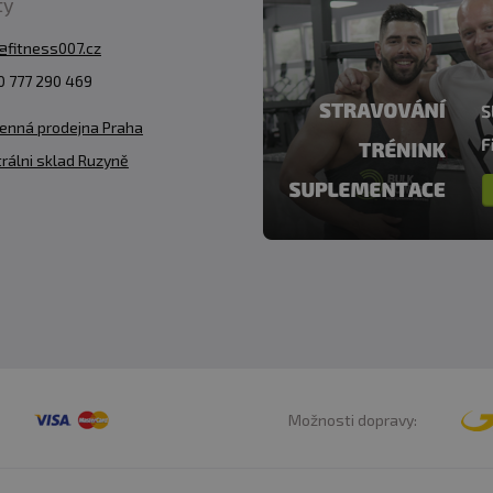
ty
@fitness007.cz
 777 290 469
enná prodejna Praha
rálni sklad Ruzyně
Možnosti dopravy: