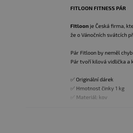
FITLOON FITNESS PÁR
Fitloon
je Česká firma, kt
že o Vánočních svátcích při
Pár Fitloon by neměl chyb
Pár tvoří kilová vidlička a
✅ Originální dárek
✅ Hmotnost činky 1 kg
✅ Materiál: kov