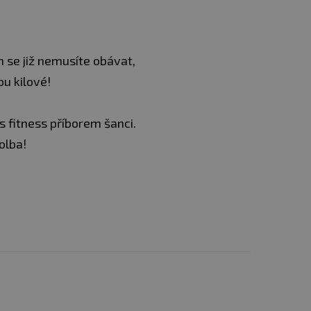
m se již nemusíte obávat,
ou kilové!
s fitness příborem šanci.
olba!