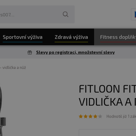
Sportovní výživa
Zdravá výživa
Fitness doplňk
Slevy po registraci, množstevní slevy
- vidlička a nůž
FITLOON FI
VIDLIČKA A
Hodnotil již 1 zá