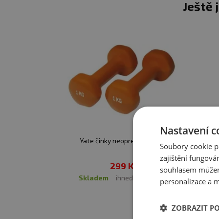
Ještě 
Nastavení c
Yate činky neoprenové/pár
Soubory cookie p
zajištění fungová
299 Kč
souhlasem můžem
skladem
ihned k expedici
personalizace a m
ZOBRAZIT P