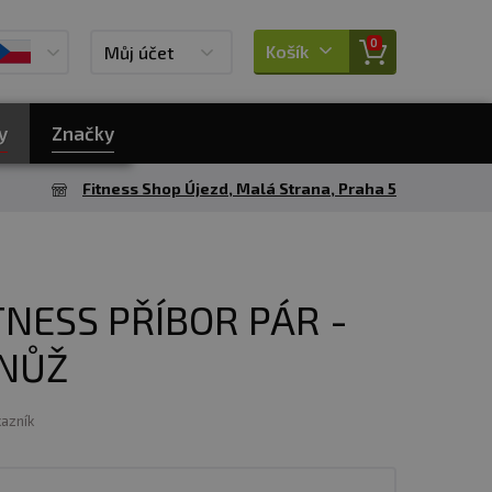
0
Košík
Můj účet
y
Značky
Fitness Shop Újezd, Malá Strana, Praha 5
TNESS PŘÍBOR PÁR -
 NŮŽ
kazník