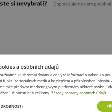
jste si nevybrali?
Doporučujeme vám podobné 
ookies a osobních údajů
oužíváme ke shromažďování a analýze informací o výkonu a pou
ní funkcí ze sociálních médií a ke zlepšení a přizpůsobení obsahu 
e také předávat marketingovým platformám některé osobní úda
ěření účinnosti naší reklamy.
Zásady ochrany osobních údajů
Zobrazit všechny produkty v akci
ODROBNOSTI
PŘ