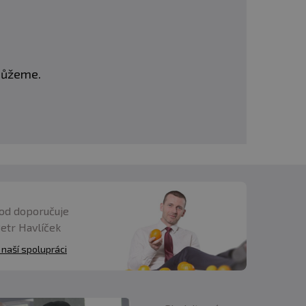
omůžeme.
od doporučuje
Petr Havlíček
 naší spolupráci