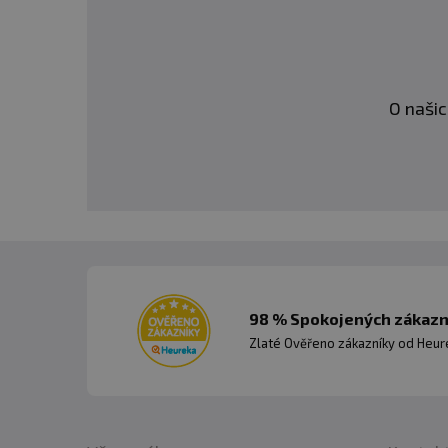
O našic
98 % Spokojených zákazní
Zlaté Ověřeno zákazníky od Heuré