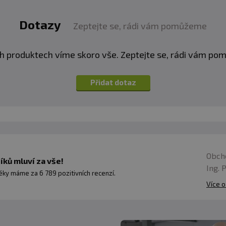
Dotazy
Zeptejte se, rádi vám pomůžeme
h produktech víme skoro vše. Zeptejte se, rádi vám p
Přidat dotaz
Obch
ků mluví za vše!
Ing. 
ky máme za 6 789 pozitivních recenzí.
Více o