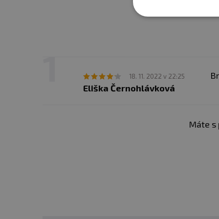
Br
18. 11. 2022 v 22:25
Eliška Černohlávková
Máte s 