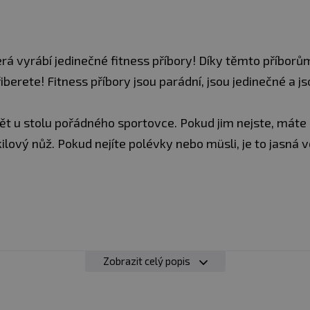
erá vyrábí jedinečné fitness příbory! Díky těmto příborů
berete! Fitness příbory jsou parádní, jsou jedinečné a js
ět u stolu pořádného sportovce. Pokud jim nejste, máte 
 kilový nůž. Pokud nejíte polévky nebo müsli, je to jasná v
Zobrazit celý popis