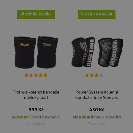
Vložit do košíku
Vložit do košíku
Titánus kolenní bandáže
Power System Kolenní
návleky (pár)
bandáže Knee Sleeves
999 Kč
450 Kč
skladem
ihned k expedici
skladem
ihned k expedici
2 varianty
3 varianty