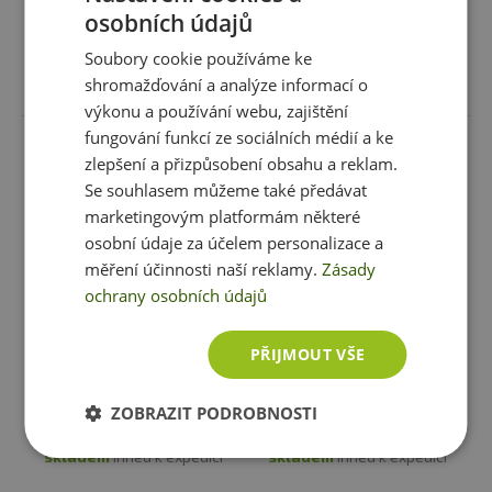
1 varianta
osobních údajů
Soubory cookie používáme ke
Vybrat variantu
Vložit do košíku
shromažďování a analýze informací o
výkonu a používání webu, zajištění
fungování funkcí ze sociálních médií a ke
zlepšení a přizpůsobení obsahu a reklam.
Se souhlasem můžeme také předávat
marketingovým platformám některé
osobní údaje za účelem personalizace a
měření účinnosti naší reklamy.
Zásady
ochrany osobních údajů
PŘIJMOUT VŠE
Titánus Bandáže Kolenní
Mad Max Elastická bandáž
Hard Core (30085_BKT) 190
kolene omotávací MFA292
cm - pár
ZOBRAZIT PODROBNOSTI
689 Kč
499 Kč
skladem
ihned k expedici
skladem
ihned k expedici