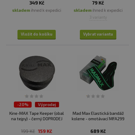
349 Kč
79 Kč
skladem
ihned k expedici
skladem
ihned k expedici
3 varianty
Vložit do košíku
Vybrat variantu
-
20%
Výprodej
Kine-MAX Tape Keeper (obal
Mad Max Elastická bandáž
na tejpy) - černý DOPRODEJ
kolene - omotávací MFA299
199 Kč
159 Kč
689 Kč