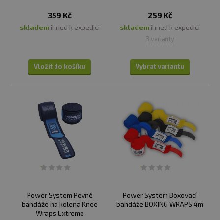
359 Kč
259 Kč
skladem
ihned k expedici
skladem
ihned k expedici
3 varianty
Vložit do košíku
Vybrat variantu
Power System Pevné
Power System Boxovací
bandáže na kolena Knee
bandáže BOXING WRAPS 4m
Wraps Extreme