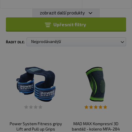
zobrazit další produkty
Upřesnit filtry
Nejprodávanější
ŘADIT DLE:
Power System Fitness gripy
MAD MAX Kompresní 3D
Lift and Pull up Grips
bandáž - koleno MFA-284