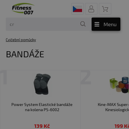
Menu
Cvičební pomůcky
BANDÁŽE
1
2
Power System Elastické bandáže
Kine-MAX Super-
na kolena PS-6002
Kinesiologick
139 Kč
199 K