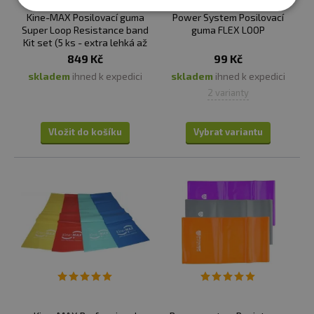
Kine-MAX Posilovací guma
Power System Posilovací
Super Loop Resistance band
guma FLEX LOOP
Kit set (5 ks - extra lehká až
extra těžká)
849 Kč
99 Kč
skladem
ihned k expedici
skladem
ihned k expedici
2 varianty
Vložit do košíku
Vybrat variantu