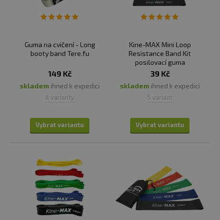
Guma na cvičení - Long
Kine-MAX Mini Loop
booty band Tere.fu
Resistance Band Kit
posilovací guma
149 Kč
39 Kč
skladem
ihned k expedici
skladem
ihned k expedici
4 varianty
5 variant
Vybrat variantu
Vybrat variantu