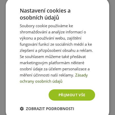
Nastavení cookies a
Power System Posilovací
Power System posilovací
osobních údajů
guma CROSS BAND
guma mini loop
Soubory cookie používáme ke
219 Kč
39 Kč
shromažďování a analýze informací o
skladem
ihned k expedici
skladem
ihned k expedici
výkonu a používání webu, zajištění
5 variant
2 varianty
fungování funkcí ze sociálních médií a ke
zlepšení a přizpůsobení obsahu a reklam.
Vybrat variantu
Vybrat variantu
Se souhlasem můžeme také předávat
marketingovým platformám některé
osobní údaje za účelem personalizace a
měření účinnosti naší reklamy.
Zásady
ochrany osobních údajů
PŘIJMOUT VŠE
ZOBRAZIT PODROBNOSTI