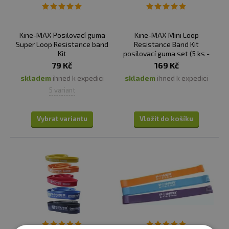
Kine-MAX Posilovací guma
Kine-MAX Mini Loop
Super Loop Resistance band
Resistance Band Kit
Kit
posilovací guma set (5 ks -
extra lehká až extra těžká)
79 Kč
169 Kč
skladem
ihned k expedici
skladem
ihned k expedici
5 variant
Vybrat variantu
Vložit do košíku