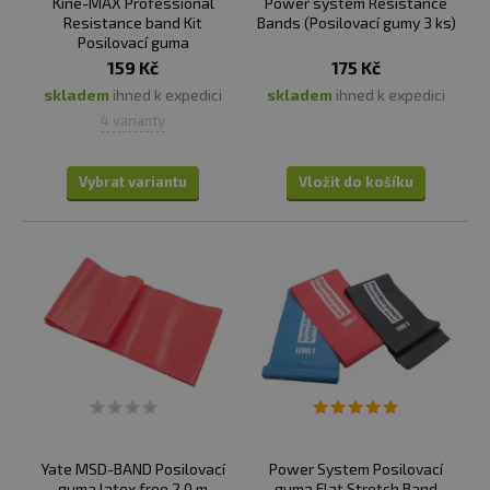
Kine-MAX Professional
Power system Resistance
Resistance band Kit
Bands (Posilovací gumy 3 ks)
Posilovací guma
159 Kč
175 Kč
skladem
ihned k expedici
skladem
ihned k expedici
4 varianty
Vybrat variantu
Vložit do košíku
Yate MSD-BAND Posilovací
Power System Posilovací
guma latex free 2.0 m
guma Flat Stretch Band