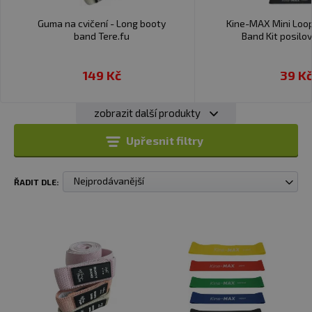
Guma na cvičení - Long booty
Kine-MAX Mini Loo
band Tere.fu
Band Kit posilo
149 Kč
39 K
zobrazit další produkty
Upřesnit filtry
Nejprodávanější
ŘADIT DLE: