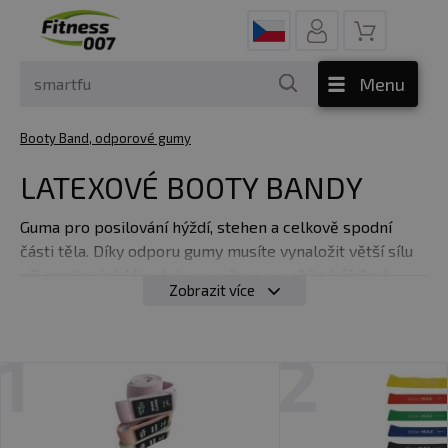
Menu
Booty Band, odporové gumy
LATEXOVÉ BOOTY BANDY
Guma pro posilování hýždí, stehen a celkově spodní
části těla. Díky odporu gumy musíte vynaložit větší sílu
při posilování, lépe tak zapojíte a procítíte hýžďové
Zobrazit více
svaly. Výsledek? Rychleji vybudujete pevnější a kulatější
hýždě.
1
2