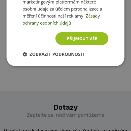
marketingovým platformám některé
osobní údaje za účelem personalizace a
Recenze
Produkt zatím nikdo nehodnotil
měření účinnosti naší reklamy.
Zásady
ochrany osobních údajů
Máte s produktem zkušenost? Napište recenzi a
PŘIJMOUT VŠE
pomozte tak ostatním zákazníkům s rozhodováním.
Děkujeme :-)
ZOBRAZIT PODROBNOSTI
Přidat vlastní hodnocení
Dotazy
Zeptejte se, rádi vám pomůžeme
O našich produktech víme skoro vše. Zeptejte se, rádi vám