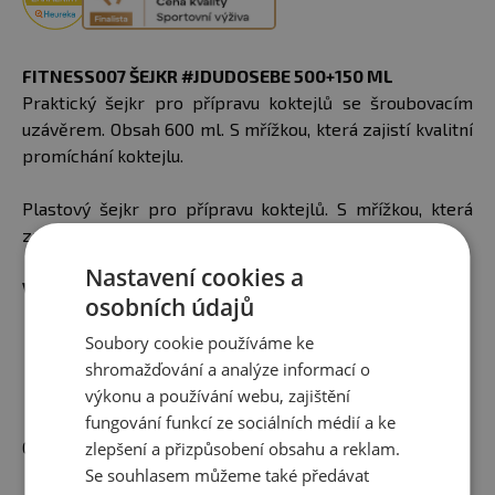
FITNESS007 ŠEJKR #JDUDOSEBE
500+150 ML
Praktický šejkr pro přípravu koktejlů se šroubovacím
uzávěrem. Obsah 600 ml. S mřížkou, která zajistí kvalitní
promíchání koktejlu.
Plastový šejkr pro přípravu koktejlů. S mřížkou, která
zajistí kvalitní promíchání koktejlů.
Nastavení cookies a
VLASTNOSTI:
osobních údajů
BPA a DEHP free
lze mýt v myčce
Soubory cookie používáme ke
odolný v mrazu
shromažďování a analýze informací o
teploty do 120 °C
výkonu a používání webu, zajištění
fungování funkcí ze sociálních médií a ke
Obsah šejkru: 500+150 ml
zlepšení a přizpůsobení obsahu a reklam.
Se souhlasem můžeme také předávat