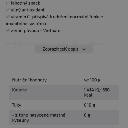
✅ lahodný snack
✅ silný antioxidant
✅ vitamín C přispívá k udržení normální funkce
imunitního systému
✅ země původu - Vietnam
Použití:
Nejlepší je do ovesné kaše, na vafle, na
Zobrazit celý popis
palačinky, do tvarohu nebo jen tak do pusy.
Balení:
40 g
Minimální trvanlivost:
Viz obal
Nutriční hodnoty
ve 100 g
Kalorie
1,414 Kj/ 338
Upozornění:
Nevystavujte přímému slunečnímu záření.
kcal
Uchovávejte na stinném místě, při teplotě do 30°
Tuky
0,18 g
Upozornění pro alergiky:
Alergeny ve složení
- z toho nasycené mastné
0 g
produktu
tučně
zvýrazněný.
kyseliny