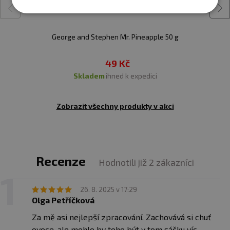
George and Stephen Mr. Pineapple 50 g
49 Kč
skladem
ihned k expedici
Zobrazit všechny produkty v akci
Recenze
Hodnotili již 2 zákazníci
26. 8. 2025 v 17:29
Olga Petříčková
Za mě asi nejlepší zpracování. Zachovává si chuť
ovoce, ale mohlo by toho být v tom sáčku víc