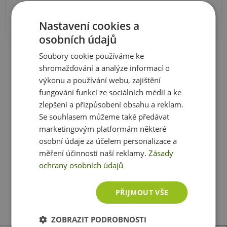
Sacharidy
83,2 g
- z toho cukry
81,5 g
Nastavení cookies a
osobních údajů
bílkoviny
0,81 g
Zobrazit celé parametry
Soubory cookie používáme ke
Sodík
25,4 mg
shromažďování a analýze informací o
Vitamín C
15,2 mg
výkonu a používání webu, zajištění
fungování funkcí ze sociálních médií a ke
Sůl
0,014%
zlepšení a přizpůsobení obsahu a reklam.
Ještě jste si nevybrali?
Se souhlasem můžeme také předávat
Doporučujeme vám podobné produkty
marketingovým platformám některé
Složení:
Papája 82 %, cukr 16,9 %, kyselina L-askorbová
1 %, 0,1% Antioxidant
osobní údaje za účelem personalizace a
měření účinnosti naší reklamy.
Zásady
ochrany osobních údajů
PŘIJMOUT VŠE
ZOBRAZIT PODROBNOSTI