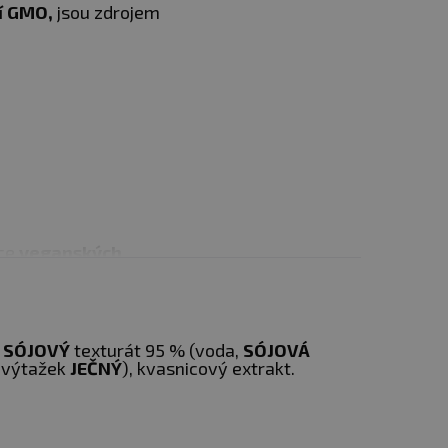
í GMO,
jsou zdrojem
bce
veganských
ti.
Všechny ingredience
ávají
sójovou mouku,
ý
SÓJOVÝ
texturát 95 % (voda,
SÓJOVÁ
 výtažek
JEČNÝ
), kvasnicový extrakt.
le ochuťte podle typu
máčkou. Nudle po ochucení