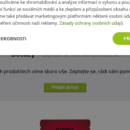
oužíváme ke shromažďování a analýze informací o výkonu a pou
Přidat vlastní hodnocení
ní funkcí ze sociálních médií a ke zlepšení a přizpůsobení obsahu 
e také předávat marketingovým platformám některé osobní úda
ěření účinnosti naší reklamy.
Zásady ochrany osobních údajů
ODROBNOSTI
PŘ
Dotazy
Zeptejte se, rádi vám pomůžeme
h produktech víme skoro vše. Zeptejte se, rádi vám p
Přidat dotaz