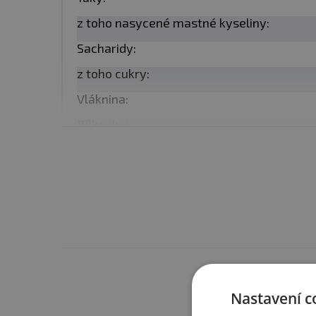
můžete lehce opéct na pán
z toho nasycené mastné kyseliny:
krátce prohřát aby se spoj
Sacharidy:
teplota gastronomické úpra
z toho cukry:
Balení:
200 g
Vláknina:
Bílkoviny:
Minimální trvanlivost:
Vi
Sůl:
Upozornění:
Skladujte v 
před mrazem. Výrobce ner
uskladněte v chladičce a 
není možné ohřát v mikrov
Máte s 
Upozornění pro alergiky
Nastavení c