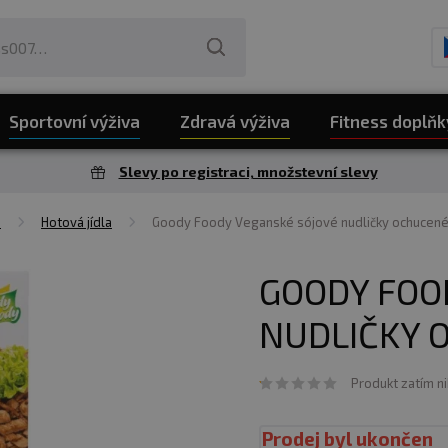
Sportovní výživa
Zdravá výživa
Fitness doplňk
Slevy po registraci, množstevní slevy
a
Hotová jídla
Goody Foody Veganské sójové nudličky ochucené
GOODY FOO
NUDLIČKY 
Produkt zatím n
Prodej byl ukončen