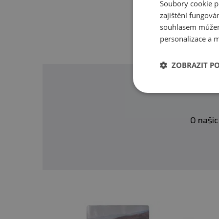
Soubory cookie p
zajištění fungová
souhlasem můžem
personalizace a m
ZOBRAZIT P
O našic