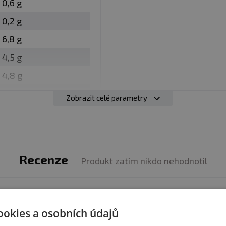
0,6 g
vi s malým množstvím oleje a přidat do receptu; vloži
0,2 g
ily chutě; přidat do restovaných jídel těsně před dovař
vy min. 100 ° C po dobu 3 min. Servírujte ještě teplé.
6,8 g
4,5 g
4,8 g
20 g
z. obal
Zobrazit celé parametry
1,9 g
suchu a při teplotě do 1 - 30 °C. Nevystavujte přímému 
učí za vady vzniklé nevhodným skladováním a použitím
Recenze
spotřebujte do 48 hodin. Doba spotřeby jídel Express Me
Produkt zatím nikdo nehodnotil
lnce.
produktem zkušenost? Napište recenzi a pomozte tak 
:
Alergeny ve složení produktu
tučně
zvýrazněný.
ookies a osobních údajů
zákazníkům s rozhodováním. Děkujeme :-)