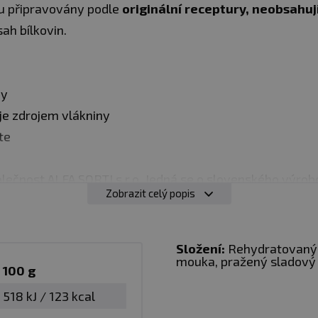
u připravovány podle
originální receptury,
neobsahuj
ah bílkovin.
ny
je zdrojem vlákniny
te
lečnost ALFA SORTI s.r.o. Jedná se o slovenského výro
Zobrazit celý popis
 vývoji receptur
připravují produkty přesně podle chu
certifikovaných dodavatelů
z Evropy. Sami si zpracov
h dodavatelů
bez GMO.
Složení:
Rehydratovan
mouka, pražený sladový
100 g
k vyjměte z vakuového obalu. Před dalším použitím nud
518 kJ / 123 kcal
e produkt použít, např. kořením, bylinkami, sójovou om