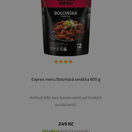
Expres menu Boloňská omáčka 600 g
Hotové jídlo bez konzervantů od českých
producentů.
249 Kč
skladem
ihned k expedici