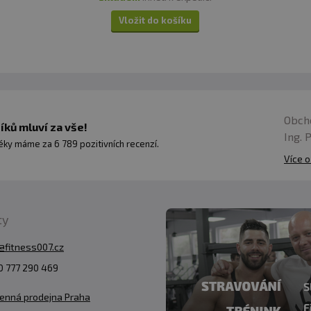
Vložit do košíku
Obch
ků mluví za vše!
Ing. 
ky máme za 6 789 pozitivních recenzí.
Více o
ty
@fitness007.cz
 777 290 469
enná prodejna Praha