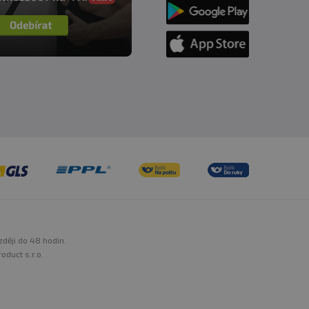
zději do 48 hodin.
oduct s.r.o.