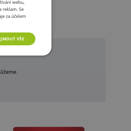
žívání webu,
a reklam. Se
je za účelem
IJMOUT VŠE
omůžeme.