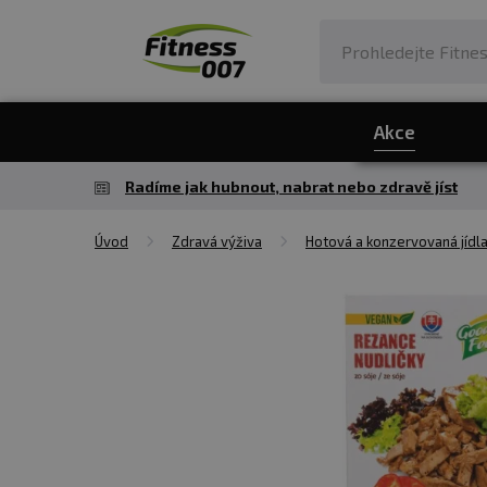
Akce
Radíme jak hubnout, nabrat nebo zdravě jíst
Úvod
Zdravá výživa
Hotová a konzervovaná jídl