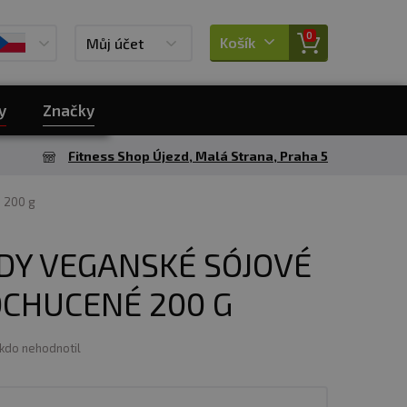
0
Košík
Můj účet
y
Značky
Fitness Shop Újezd, Malá Strana, Praha 5
 200 g
DY VEGANSKÉ SÓJOVÉ
OCHUCENÉ 200 G
ikdo nehodnotil