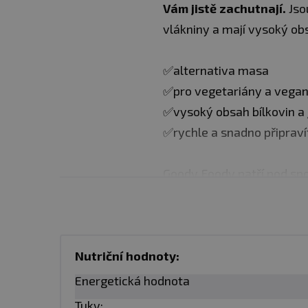
Vám jistě zachutnají.
Jso
vlákniny a mají vysoký obs
✅alternativa masa
✅pro vegetariány a vega
✅vysoký obsah bílkovin a 
✅rychle a snadno připraví
Goody Foody patří pod spo
produktů.
Díky vlastnímu
mají od
100% ověřených 
nakupují jen od ověřenýc
Nutriční hodnoty:
Návod k přípravě:
Výrobe
Energetická hodnota
receptu, do kterého chcet
Tuky: