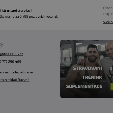
Obch
ků mluví za vše!
Ing. 
ky máme za 6 789 pozitivních recenzí.
Více o
ty
@fitness007.cz
 777 290 469
enná prodejna Praha
rálni sklad Ruzyně