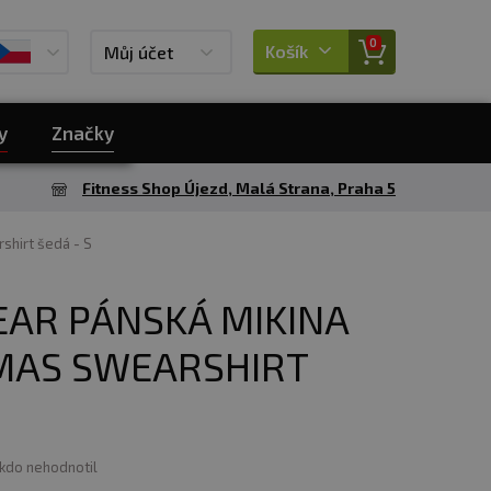
0
Košík
Můj účet
y
Značky
Fitness Shop Újezd, Malá Strana, Praha 5
shirt šedá - S
EAR PÁNSKÁ MIKINA
MAS SWEARSHIRT
ikdo nehodnotil