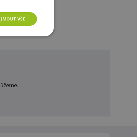
IJMOUT VŠE
omůžeme.