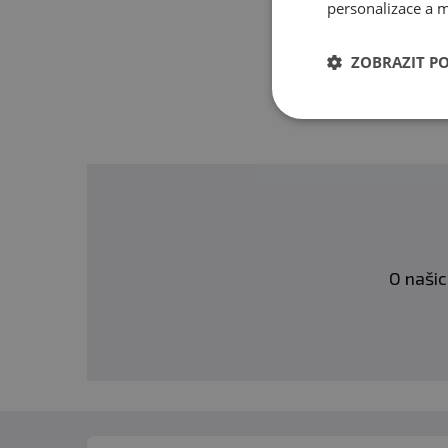
personalizace a m
ZOBRAZIT P
O našic