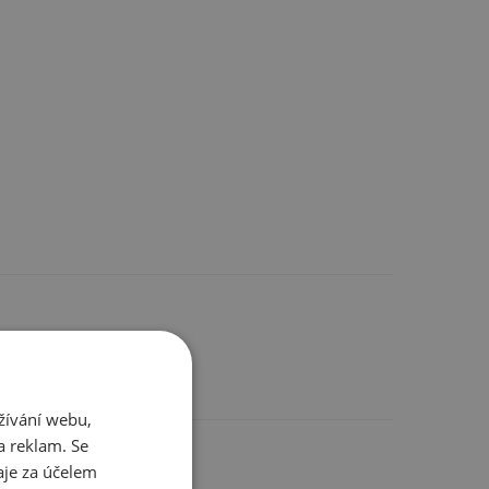
žívání webu,
a reklam. Se
ostatním
je za účelem