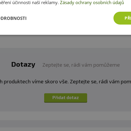
zákazníkům s rozhodováním. Děkujeme :-)
ěření účinnosti naší reklamy.
Zásady ochrany osobních údajů
ODROBNOSTI
PŘ
Přidat vlastní hodnocení
Dotazy
Zeptejte se, rádi vám pomůžeme
h produktech víme skoro vše. Zeptejte se, rádi vám p
Přidat dotaz