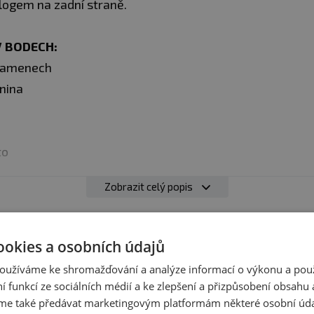
ogem na zadní straně.
V BODECH:
 ramenech
nina
to
Zobrazit celý popis
% polyester.
Recenze
ookies a osobních údajů
Produkt zatím nikdo nehodnotil
oužíváme ke shromažďování a analýze informací o výkonu a pou
ní funkcí ze sociálních médií a ke zlepšení a přizpůsobení obsahu 
produktem zkušenost? Napište recenzi a pomozte tak 
e také předávat marketingovým platformám některé osobní úda