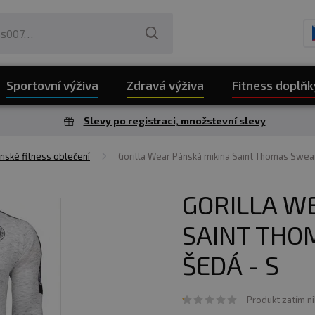
Sportovní výživa
Zdravá výživa
Fitness doplňk
Slevy po registraci, množstevní slevy
nské fitness oblečení
Gorilla Wear Pánská mikina Saint Thomas Swear
GORILLA W
SAINT THO
ŠEDÁ - S
Produkt zatím n