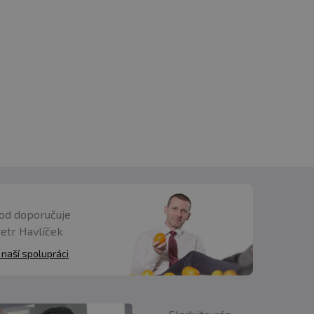
od doporučuje
Petr Havlíček
 naší spolupráci