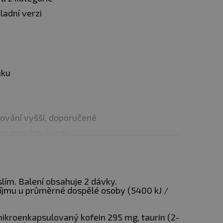
ladní verzi
uku
kování vyšší, doporučené
ným množství vody.
 na západku“, který
lím. Balení obsahuje 2 dávky.
íjmu u průměrné dospělé osoby (5400 kJ /
ikroenkapsulovaný kofein 295 mg, taurin (2-