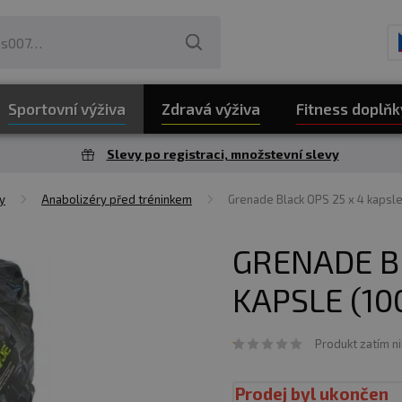
Sportovní výživa
Zdravá výživa
Fitness doplňk
Slevy po registraci, množstevní slevy
y
Anabolizéry před tréninkem
Grenade Black OPS 25 x 4 kapsle
GRENADE BL
KAPSLE (10
Produkt zatím n
Prodej byl ukončen