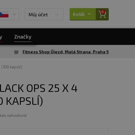
0
Košík
Můj účet
y
Značky
Fitness Shop Újezd, Malá Strana, Praha 5
 (100 kapslí)
ACK OPS 25 X 4
0 KAPSLÍ)
ikdo nehodnotil