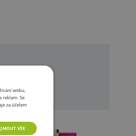
omůžeme.
žívání webu,
a reklam. Se
je za účelem
IJMOUT VŠE