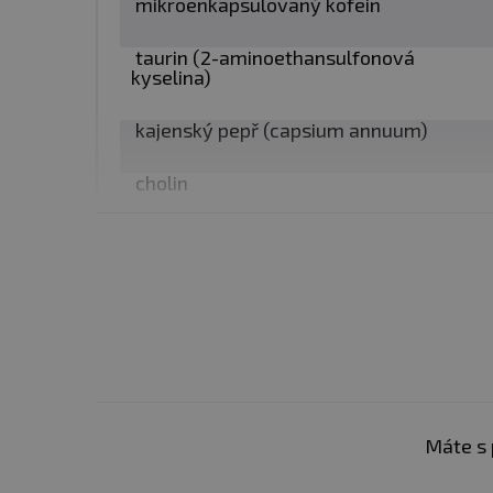
mikroenkapsulovaný kofein
Počet dávek v balení
: 10
taurin (2-aminoethansulfonová
kyselina)
Minimální trvanlivost:
Vi
kajenský pepř (capsium annuum)
Upozornění:
Doplněk str
cholin
děti a mladistvé, těhotné 
denní dávkování. Ukládejt
zelený čaj (epigallocatechin,
epikatechin gallát, gallát, epikatechin)
POZOR! Neužívejte, pokud 
pokud se u vás projeví záv
theobroma cacao (50% flavonoidů)
modro-zelená řasa Aphanizomenon
Upozornění pro alergiky
flos-aquae
N-Methyl Tyramin
Máte s 
Niacin