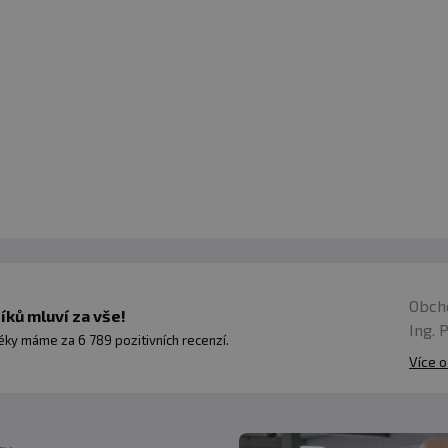
Obch
ků mluví za vše!
Ing. 
ky máme za 6 789 pozitivních recenzí.
Více o