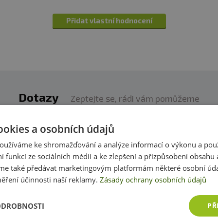
5 mg
Přidat vlastní hodnocení
5 mg
357%
20 μg
50%
Dotazy
Zeptejte se, rádi vám pomůžeme
h produktech víme skoro vše. Zeptejte se, rádi vám p
ookies a osobních údajů
oužíváme ke shromažďování a analýze informací o výkonu a pou
Přidat dotaz
ní funkcí ze sociálních médií a ke zlepšení a přizpůsobení obsahu 
e také předávat marketingovým platformám některé osobní úda
ěření účinnosti naší reklamy.
Zásady ochrany osobních údajů
ODROBNOSTI
PŘ