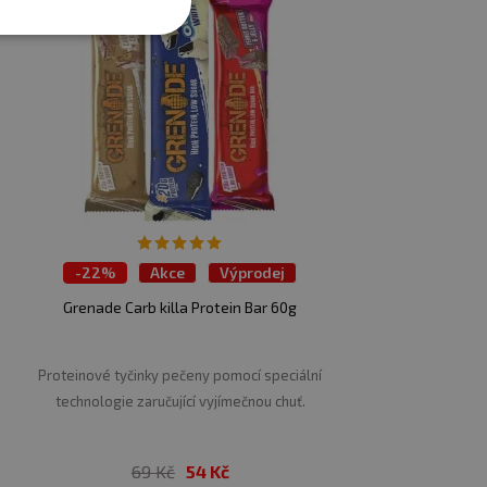
-
22%
Akce
Výprodej
Grenade Carb killa Protein Bar 60g
Proteinové tyčinky pečeny pomocí speciální
technologie zaručující vyjímečnou chuť.
69 Kč
54 Kč