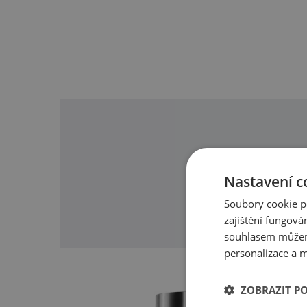
Bioperin
Pyridoxine
Chrom
O našic
Nastavení c
Soubory cookie p
zajištění fungová
souhlasem můžem
personalizace a m
ZOBRAZIT P