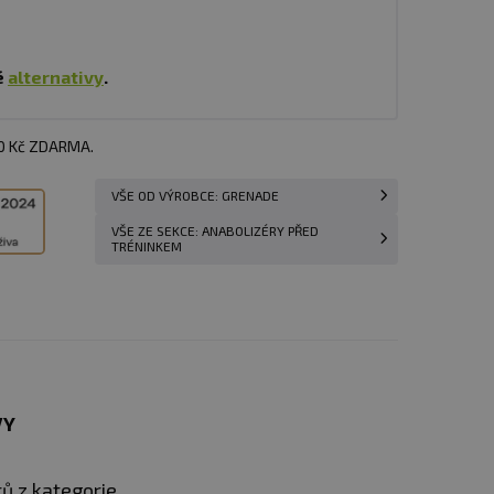
é
alternativy
.
00 Kč ZDARMA.
VŠE OD VÝROBCE: GRENADE
VŠE ZE SEKCE: ANABOLIZÉRY PŘED
TRÉNINKEM
VY
ů z kategorie