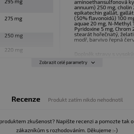
295 mg
aminoethansulfonová kys
annuum) 250 mg, cholin 2
0
epikatechin gallát, gall
(50% flavonoidů) 100 m
275 mg
aquae 20 mg, N-Methyl T
z obal
Pyridoxine 5 mg, Chrom 2
stearát hořečnatý, želati
250 mg
modř, barvivo řepná červe
avy s
vysokým obsahem kofeinu (295 mg/2 kapsle)
v
220 mg
a kojící ženy. Obsahuje kofein a další silné stimulátory
Doplněk stravy s vysok
kapslích. Není vhodné pro
e mimo dosah dětí. Nenahrazuje pestrou stravu. Skladuj
Zobrazit celé parametry
100 mg
vám není alespoň 18 let. Ihned přestaňte užívat a pora
ratě, nespavost, neuróza, třes, bušení srdce nebo bolest
100 mg
Recenze
:
Alergeny ve složení produktu
tučně
zvýrazněny.
Produkt zatím nikdo nehodnotil
20 mg
20 mg
produktem zkušenost? Napište recenzi a pomozte tak 
zákazníkům s rozhodováním. Děkujeme :-)
15 mg
94%