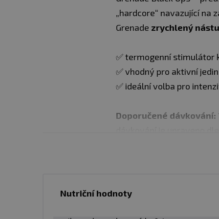
„hardcore“ navazující na z
Grenade
zrychlený nástup
✅ termogenní stimulátor 
✅ vhodný pro aktivní jedi
✅ ideální volba pro intenzi
Doporučené dávkování:
dávkování je upraveno dle 
Pozn. Uzávěr GRENADE ne
otevřete vyklopením hor
Nutriční hodnoty
Balení:
25x4= 100 kapslí