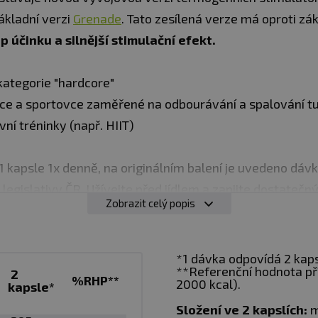
ákladní verzi
Grenade
. Tato zesílená verze má oproti zák
 účinku a silnější stimulační efekt.
kategorie "hardcore"
nce a sportovce zaměřené na odbourávání a spalování t
vní tréninky (např. HIIT)
1 kapsle 1x denně, na originálním balení je uvedeno dáv
legislativy ČR. Užívejte před jídlem a zapijte dostateč
Zobrazit celý popis
ní šroubovací, ale jedná se o tzv. „pojistný uzávěr
ní části do strany za úchop.
*1 dávka odpovídá 2 kaps
**Referenční hodnota př
2
%RHP**
2000 kcal).
kapsle*
Složení ve 2 kapslích:
m