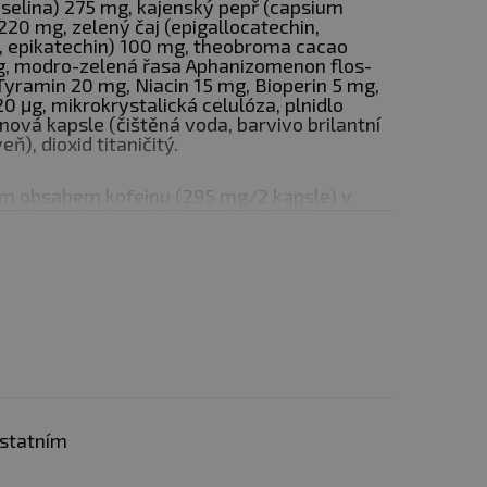
elina) 275 mg, kajenský pepř (capsium
20 mg, zelený čaj (epigallocatechin,
át, epikatechin) 100 mg, theobroma cacao
g, modro-zelená řasa Aphanizomenon flos-
yramin 20 mg, Niacin 15 mg, Bioperin 5 mg,
0 μg, mikrokrystalická celulóza, plnidlo
nová kapsle (čištěná voda, barvivo brilantní
ň), dioxid titaničitý.
 kapslích. Není vhodné pro
! Nepřekračujte doporučené
ým obsahem kofeinu (295 mg/2 kapsle) v
 děti a mladistvé, těhotné a kojící ženy.
te na suchém místě.
ďte se svým lékařem,
i hlavy.
ostatním