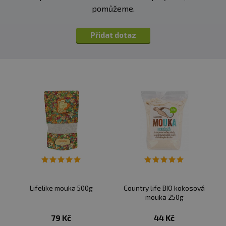
pomůžeme.
Přidat dotaz
Lifelike mouka 500g
Country life BIO kokosová
mouka 250g
79 Kč
44 Kč