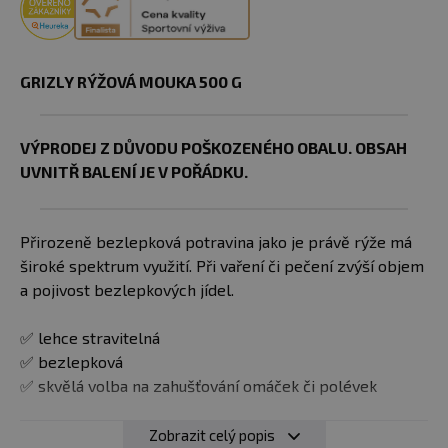
GRIZLY RÝŽOVÁ MOUKA 500 G
VÝPRODEJ Z DŮVODU POŠKOZENÉHO OBALU. OBSAH
UVNITŘ BALENÍ JE V POŘÁDKU.
Přirozeně bezlepková potravina jako je právě rýže má
široké spektrum využití. Při vaření či pečení zvýší objem
a pojivost bezlepkových jídel.
✅ lehce stravitelná
✅ bezlepková
✅ skvělá volba na zahušťování omáček či polévek
Použití
: Rýžová mouka má ze všech bezlepkových muk
Zobrazit celý popis