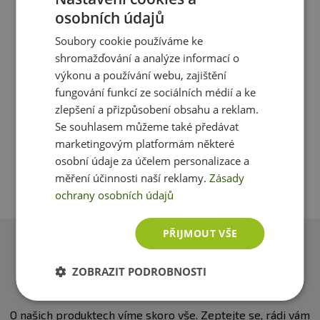
produktu
tučně
zvýrazněný.
osobních údajů
Recenze
Produkt zatím nikdo nehodnotil
Složení:
Soubory cookie používáme ke
Rýže jemně mletá 100%
shromažďování a analýze informací o
Máte s produktem zkušenost? Napište recenzi a
výkonu a používání webu, zajištění
pomozte tak ostatním zákazníkům s rozhodováním.
fungování funkcí ze sociálních médií a ke
Děkujeme :-)
zlepšení a přizpůsobení obsahu a reklam.
Se souhlasem můžeme také předávat
marketingovým platformám některé
Přidat vlastní hodnocení
osobní údaje za účelem personalizace a
měření účinnosti naší reklamy.
Zásady
ochrany osobních údajů
PŘIJMOUT VŠE
Dotazy
ZOBRAZIT PODROBNOSTI
Zeptejte se, rádi vám pomůžeme
O našich produktech víme skoro vše. Zeptejte se, rádi vám