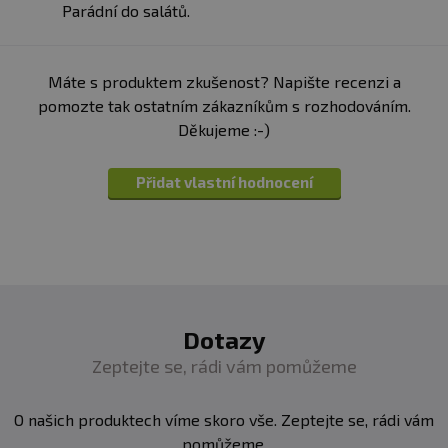
Parádní do salátů.
ohně. Nestříkejte na horké povrchy nebo v blízkosti
otevřeného ohně. Chraňte před teplem. Držte mimo
dosah dětí. Zamezte styku s očima. Nádobu s
Máte s produktem zkušenost? Napište recenzi a
rozprašovačem nepropichujte a nespalujte ani po
pomozte tak ostatním zákazníkům s rozhodováním.
použití Výrobce neručí za vady vzniklé nevhodným
Děkujeme :-)
skladováním a použitím.
Přidat vlastní hodnocení
Dotazy
Zeptejte se, rádi vám pomůžeme
O našich produktech víme skoro vše. Zeptejte se, rádi vám
pomůžeme.