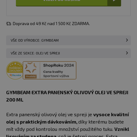
Doprava od 49 Kč nad 1 500 Kč ZDARMA.
VŠE OD VÝROBCE: GYMBEAM
VŠE ZE SEKCE: OLEJ VE SPREJI
GYMBEAM EXTRA PANENSKÝ OLIVOVÝ OLEJ VE SPREJI
200 ML
Extra panenský olivový olej ve spreji je
vysoce kvalitní
olej s praktickým dávkováním,
díky kterému budete
mít vždy pod kontrolou množství použitého tuku.
Vznikl
lisováním za studena,
což je šetrný proces. Extra