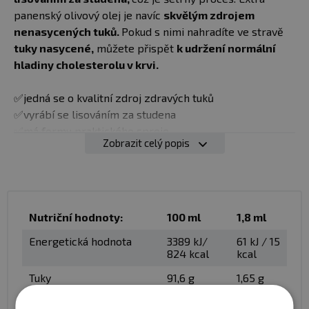
panenský olivový olej je navíc
skvělým zdrojem
nenasycených tuků.
Pokud s nimi nahradíte ve stravě
tuky nasycené,
můžete přispět
k udržení normální
hladiny cholesterolu v krvi.
✅jedná se o kvalitní zdroj zdravých tuků
✅vyrábí se lisováním za studena
✅má formu praktického spreje
Zobrazit celý popis
✅snadno se dávkuje
✅dobře se kontroluje jeho použité množství
✅hodí se do studené i teplé kuchyně
✅je ideální i při hubnutí
Nutriční hodnoty:
100 ml
1,8 ml
Nejčastěji se doporučuje olivový olej
využívat ve
Energetická hodnota
3389 kJ/
61 kJ / 15
studené kuchyni.
Můžete ho nanést na pečivo při
824 kcal
kcal
zapékání baget, do salátu a na jakékoliv jiné pokrmy.
Tuky
91,6 g
1,65 g
Stejně tak ho můžete použít
při přípravě nepečených
dezertů,
kdy nechcete, aby se vám ve formě
- nasycené mastné
13 g
0,23 g