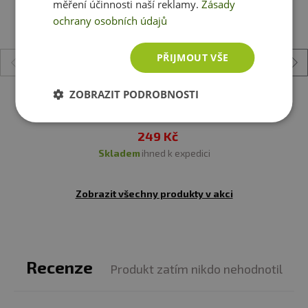
měření účinnosti naší reklamy.
Zásady
ochrany osobních údajů
Barva:
růžová (viz obrázek)
PŘIJMOUT VŠE
ZOBRAZIT PODROBNOSTI
Amix Barel na pití 2,2 l
249 Kč
skladem
ihned k expedici
Zobrazit všechny produkty v akci
Recenze
Produkt zatím nikdo nehodnotil