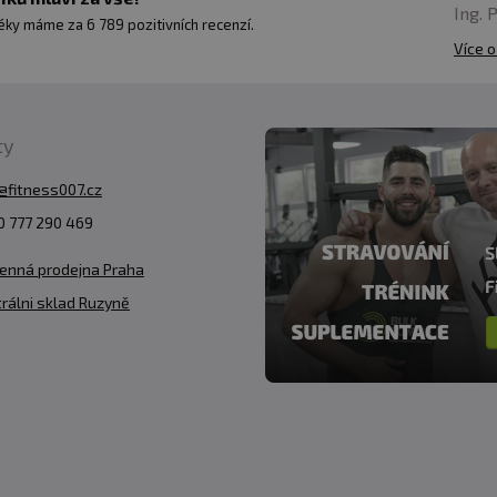
Ing. 
ky máme za 6 789 pozitivních recenzí.
Více o
ty
@fitness007.cz
 777 290 469
enná prodejna Praha
rálni sklad Ruzyně