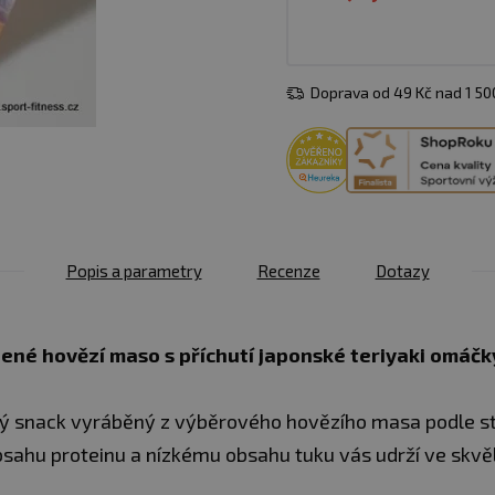
Doprava od 49 Kč nad 1 5
Popis a parametry
Recenze
Dotazy
šené hovězí maso s příchutí japonské teriyaki omáčk
vý snack vyráběný z výběrového hovězího masa podle s
ahu proteinu a nízkému obsahu tuku vás udrží ve skvělé