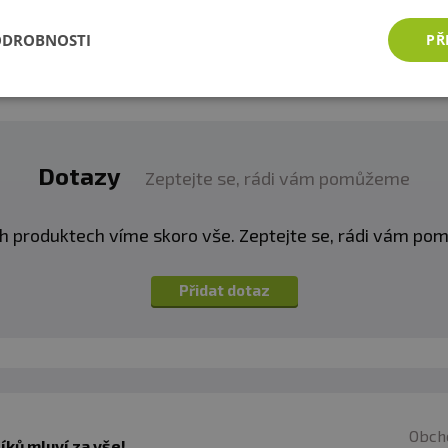
Přidat vlastní hodnocení
g výrobku:
ODROBNOSTI
PŘ
J
Dotazy
Zeptejte se, rádi vám pomůžeme
h produktech víme skoro vše. Zeptejte se, rádi vám p
Přidat dotaz
A Kaubandus, Estonsko
Obch
ků mluví za vše!