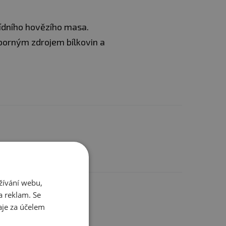
řídního hovězího masa.
ýborným zdrojem bílkovin a
vat, hrát golf, sjíždět
en popíjíte s přáteli
žívání webu,
ostatním
ičné semínko, kari,
a reklam. Se
je za účelem
an sodný