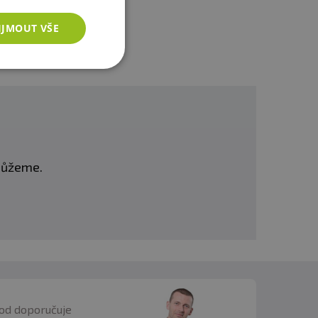
IJMOUT VŠE
omůžeme.
od doporučuje