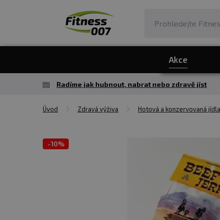
Akce
Radíme jak hubnout, nabrat nebo zdravě jíst
Úvod
Zdravá výživa
Hotová a konzervovaná jídl
-
10%