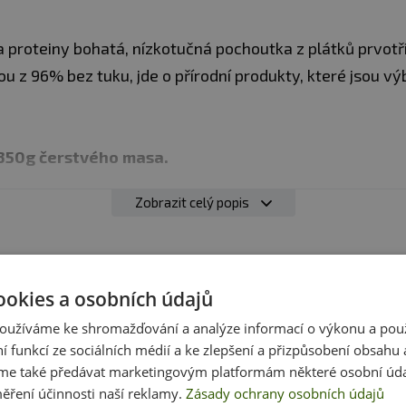
 proteiny bohatá, nízkotučná pochoutka z plátků prvot
u z 96% bez tuku, jde o přírodní produkty, které jsou v
 350g čerstvého masa.
Zobrazit celý popis
sportovní a rekreační aktivity. Když jedete na výlet, lyžo
uristice popř. cyklistice a cítíte se trochu hladoví, nebo j
Recenze
Produkt zatím nikdo nehodnotil
 kořeněné, orientální požitek
ookies a osobních údajů
oužíváme ke shromažďování a analýze informací o výkonu a pou
produktem zkušenost? Napište recenzi a pomozte tak 
sůl (max. 5,0%), hnědý cukr, dextróza, černý pepř, hořč
ní funkcí ze sociálních médií a ke zlepšení a přizpůsobení obsahu 
e také předávat marketingovým platformám některé osobní úda
zákazníkům s rozhodováním. Děkujeme :-)
řové aroma, glutamát sodný, kyselina askorbová, dusit
ěření účinnosti naší reklamy.
Zásady ochrany osobních údajů