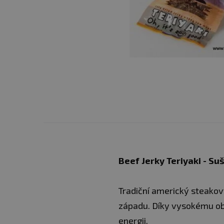
Beef Jerky Teriyaki - Su
Tradiční americký steako
západu. Díky vysokému obs
energii.