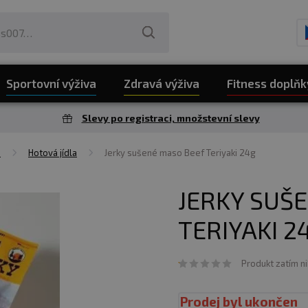
Sportovní výživa
Zdravá výživa
Fitness doplňk
Slevy po registraci, množstevní slevy
a
Hotová jídla
Jerky sušené maso Beef Teriyaki 24g
JERKY SUŠ
TERIYAKI 2
Produkt zatím n
Prodej byl ukončen