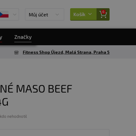
0
Košík
Můj účet
y
Značky
Fitness Shop Újezd, Malá Strana, Praha 5
ENÉ MASO BEEF
4G
ikdo nehodnotil