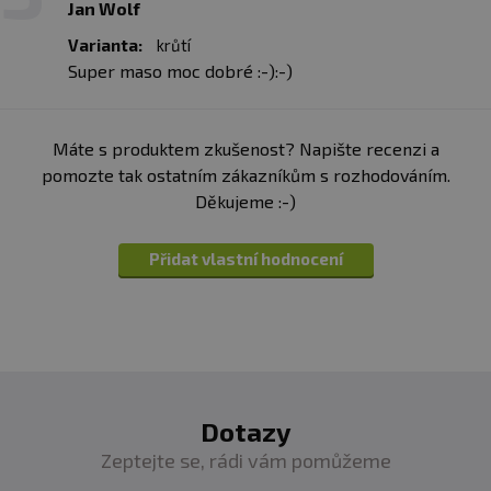
Jan Wolf
do 25°C . Po otevření uchovávejte v lednici a spotřebujte
Varianta:
krůtí
do 48 hodin. Může obsahovat stopy kostí. Země původu
Super maso moc dobré :-):-)
Slovenská republika. Výrobce ani prodávající neručí za
závady způsobené nevhodným užitím či skladováním.
Minimální hmotnost masa před sterilizací je 100 g.
Máte s produktem zkušenost? Napište recenzi a
pomozte tak ostatním zákazníkům s rozhodováním.
Upozornění pro alergiky:
Alergeny jsou ve
Děkujeme :-)
složení
tučně
zvýrazněny.
Přidat vlastní hodnocení
Dotazy
Zeptejte se, rádi vám pomůžeme