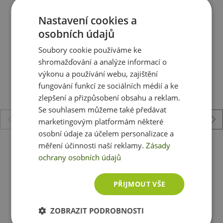
Doporučujeme vám podobné produkty
jemně dochucené solí a pepřem
.
Jednoduché, čisté a
Nastavení cookies a
poctivé.
Hotová krůtí prsíčka
ze slovenských chovů
osobních údajů
obsahují 98 % masa
a žádné zbytečnosti navíc.
Žádné
konzervanty, žádná chemie
. Jen kvalitní maso
Soubory cookie používáme ke
uzavřené v BPA FREE plechovce, která udrží čerstvost i
shromažďování a analýze informací o
chuť bez nutnosti umělých přísad. O trvanlivost se
výkonu a používání webu, zajištění
postará pouze sůl a hermetické uzavření.
fungování funkcí ze sociálních médií a ke
zlepšení a přizpůsobení obsahu a reklam.
Se souhlasem můžeme také předávat
PERFEKTNÍ DO:
marketingovým platformám některé
osobní údaje za účelem personalizace a
měření účinnosti naší reklamy.
Zásady
Indiana Jerky sušené maso 25g
✅ Salátů
ochrany osobních údajů
✅ Sendvičů a wrapů
72 Kč
✅ Těstovin a rýžových jídel
PŘIJMOUT VŠE
skladem
ihned k expedici
✅ Proteinových bowlů
✅ Nebo jen tak – přímo z plechovky
ZOBRAZIT PODROBNOSTI
Zobrazit všechny produkty v akci