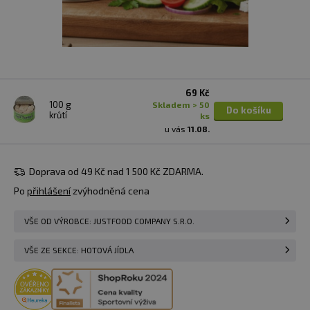
69 Kč
100 g
skladem > 50
Do košíku
krůtí
ks
u vás
11.08.
Doprava od 49 Kč nad 1 500 Kč ZDARMA.
Po
přihlášení
zvýhodněná cena
VŠE OD VÝROBCE: JUSTFOOD COMPANY S.R.O.
VŠE ZE SEKCE: HOTOVÁ JÍDLA