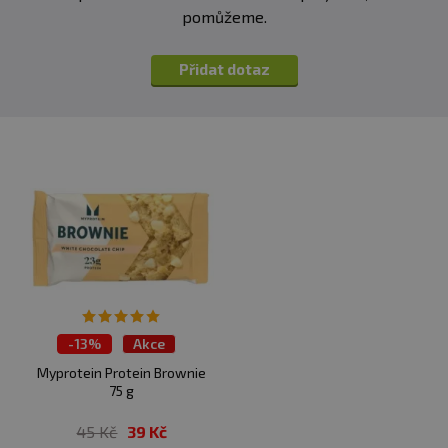
pomůžeme.
Přidat dotaz
-
13%
Akce
Výprodej
Myprotein Protein Brownie
75 g
45 Kč
39 Kč