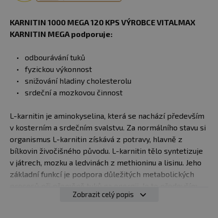
KARNITIN 1000 MEGA 120 KPS VÝROBCE VITALMAX
KARNITIN MEGA podporuje:
odbourávání tuků
fyzickou výkonnost
snižování hladiny cholesterolu
srdeční a mozkovou činnost
L-karnitin je aminokyselina, která se nachází především
v kosterním a srdečním svalstvu. Za normálního stavu si
organismus L-karnitin získává z potravy, hlavně z
bílkovin živočišného původu. L-karnitin tělo syntetizuje
v játrech, mozku a ledvinách z methioninu a lisinu. Jeho
základní funkcí je podpora důležitých metabolických
procesů při přeměně tuků na energii. Je to především
Zobrazit celý popis
přenašeč mastných kyselin, které přenáší do
mitochondrií. Zde tyto mastné kyseliny oxidují, přičemž