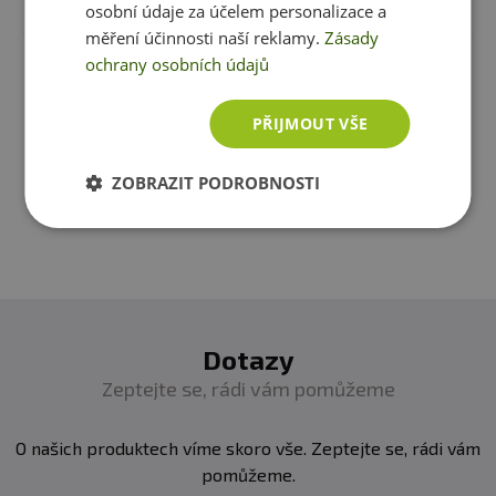
osobní údaje za účelem personalizace a
vitamín C
1 mg
měření účinnosti naší reklamy.
Zásady
ochrany osobních údajů
Máte s produktem zkušenost? Napište recenzi a
pomozte tak ostatním zákazníkům s rozhodováním.
Složení:
L-karnitin tartrát, kyselina askorbová,
PŘIJMOUT VŠE
želatinová kapsle
Děkujeme :-)
Informace:
potravina určená pro zvláštní výživu,
ZOBRAZIT PODROBNOSTI
Přidat vlastní hodnocení
vhodná pro sportovce
Dotazy
Zeptejte se, rádi vám pomůžeme
O našich produktech víme skoro vše. Zeptejte se, rádi vám
pomůžeme.