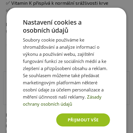
✅ Vitamin K přispívá k normální srážlivosti krve
✅ Vitamin K přispívá k udržení normálního stavu kostí
Nastavení cookies a
Doporučené dávkování produktu:
Užívejte jednu
osobních údajů
tabletu denně s jídlem nebo podle doporučení lékaře.
Soubory cookie používáme ke
Balení:
90 tablet
shromažďování a analýze informací o
Zobrazit celý popis
výkonu a používání webu, zajištění
Dávka:
1 tableta denně
fungování funkcí ze sociálních médií a ke
zlepšení a přizpůsobení obsahu a reklam.
Počet dávek v balení:
90
Se souhlasem můžeme také předávat
marketingovým platformám některé
Nutriční hodnoty
1 kapsle
Minimální trvanlivost:
Viz. obal
osobní údaje za účelem personalizace a
Vitamin K2 (jako MK-7)
45 ug
měření účinnosti naší reklamy.
Zásady
Upozornění:
Doplněk stravy. Potravina vhodná zejména
ochrany osobních údajů
pro sportovce. Není náhradou pestré stravy.
Další složení:
Triglyceridy se středním řetězcem,
Nepřekračujte doporučené denní dávkování. Ukládejte
PŘIJMOUT VŠE
kapsle (želatina), zvlhčovadlo (glycerol), menachinon
mimo dosah dětí! Není vhodné pro děti, těhotné a kojící
(vitamín K2), čištěná voda, extrakt z praženého
rohovníku
ženy. Skladujte v suchu a při teplotě do 25 °C.