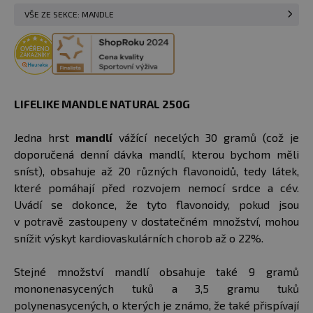
VŠE ZE SEKCE: MANDLE
LIFELIKE MANDLE NATURAL 250G
Jedna hrst
mandlí
vážící necelých 30 gramů (což je
doporučená denní dávka mandlí, kterou bychom měli
sníst), obsahuje až 20 různých flavonoidů, tedy látek,
které pomáhají před rozvojem nemocí srdce a cév.
Uvádí se dokonce, že tyto flavonoidy, pokud jsou
v potravě zastoupeny v dostatečném množství, mohou
snížit výskyt kardiovaskulárních chorob až o 22%.
Stejné množství mandlí obsahuje také 9 gramů
mononenasycených tuků a 3,5 gramu tuků
polynenasycených, o kterých je známo, že také přispívají