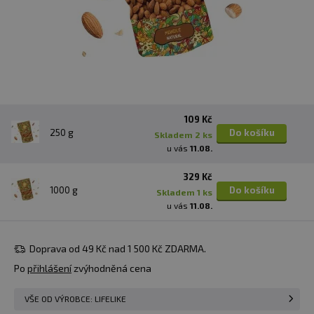
109 Kč
250 g
Do košíku
skladem 2 ks
u vás
11.08.
329 Kč
1000 g
Do košíku
skladem 1 ks
u vás
11.08.
Doprava od 49 Kč nad 1 500 Kč ZDARMA.
Po
přihlášení
zvýhodněná cena
VŠE OD VÝROBCE: LIFELIKE