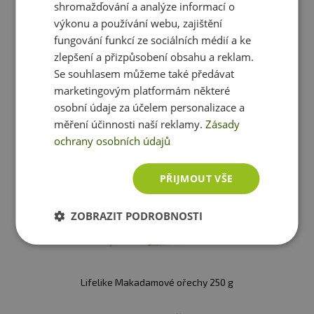
shromažďování a analýze informací o
Minimální trvanlivost
: viz obal
výkonu a používání webu, zajištění
fungování funkcí ze sociálních médií a ke
zlepšení a přizpůsobení obsahu a reklam.
Ještě jste si nevybrali?
Se souhlasem můžeme také předávat
marketingovým platformám některé
Doporučujeme vám podobné produkty
osobní údaje za účelem personalizace a
měření účinnosti naší reklamy.
Zásady
ochrany osobních údajů
PŘIJMOUT VŠE
ZOBRAZIT PODROBNOSTI
Lifelike Makadamové ořechy 250 g