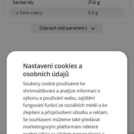
Sacharidy
21,6 g
spotřebujte do 14 dnů. Minimální trvanlivost do: viz.
spodní část obalu.
- z toho cukry
Usazenina oleje na povrchu je
4,3 g
přirozený jev, stačí krém promíchat.
Vláknina
10,9 g
Zobrazit celé parametry
Bílkoviny
21,1 g
Upozornění pro alergiky:
Alergeny ve složení
jednotlivého produktu tučně zvýrazněny.
Sůl
0 g
Ještě jste si nevybrali?
Nastavení cookies a
Složení Mandle:
100% pražené
mandle.
osobních údajů
Doporučujeme vám podobné produkty
Soubory cookie používáme ke
shromažďování a analýze informací o
Nutriční hodnoty: kešu
100 g
výkonu a používání webu, zajištění
Energetická hodnota
2403 kJ/574
fungování funkcí ze sociálních médií a ke
kcal
zlepšení a přizpůsobení obsahu a reklam.
Tuky
46,4 g
Se souhlasem můžeme také předávat
marketingovým platformám některé
- z toho nasycené mastné
9,2 g
osobní údaje za účelem personalizace a