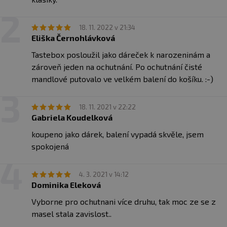
- z toho nasycené mastné
18,9 g
kyseliny
18. 11. 2022 v 21:34
Sacharidy
22,1 g
Eliška Černohlávková
- z toho cukry
5,4 g
Tastebox posloužil jako dáreček k narozeninám a
zároveň jeden na ochutnání. Po ochutnání čisté
Vláknina
6 g
mandlové putovalo ve velkém balení do košíku. :-)
Bílkoviny
18,4 g
Sůl
0 g
18. 11. 2021 v 22:22
Gabriela Koudelková
koupeno jako dárek, balení vypadá skvěle, jsem
Složení Protein Cashew/Coconut:
55% pražené
kešu
spokojená
ořechy, 20% kokos, 10%
syrovátkový
koncentrát, 6%
erythritol, 5% MCT olej, 4% kokosový olej, 1% steviol-
glykosid
4. 3. 2021 v 14:12
Dominika Eleková
Vyborne pro ochutnani více druhu, tak moc ze se z
Nutriční hodnoty: lískový oříšek s
100 g
masel stala zavislost..
čokoládou