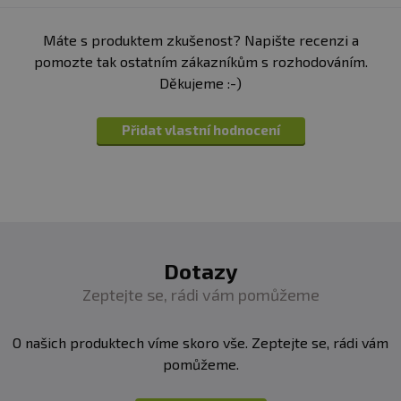
Energetická hodnota
2690 kJ/643
kcal
Máte s produktem zkušenost? Napište recenzi a
Tuky
59,2 g
pomozte tak ostatním zákazníkům s rozhodováním.
Děkujeme :-)
- z toho nasycené mastné kyseliny
10,4 g
Sacharidy
6,8 g
Přidat vlastní hodnocení
- z toho cukry
4,2 g
Vláknina
12,6 g
Bílkoviny
14,5 g
Sůl
0 g
Dotazy
Zeptejte se, rádi vám pomůžeme
Složení lískový Oříšek s Čokoládou:
85%
lískové
ořechy, 15% stoprocentní čokoláda (kakaová hmota)
O našich produktech víme skoro vše. Zeptejte se, rádi vám
pomůžeme.
Nutriční hodnoty: karamel
100 g