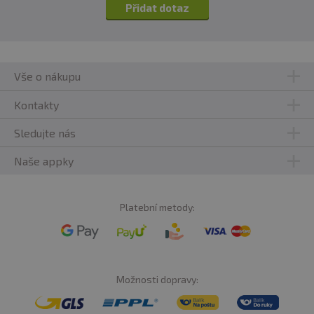
twister
Přidat dotaz
Energetická hodnota
2535
kJ/606kcal
Tuky
47,1 g
Vše o nákupu
- z toho nasycené mastné
15,9 g
Kontakty
kyseliny
Sacharidy
25,5 g
Sledujte nás
- z toho cukry
13,6 g
Naše appky
Vláknina
6,8 g
Bílkoviny
18,9 g
Platební metody:
Sůl
1 g
Složení Karamel Twist:
arašídový krém s karamelem:
Možnosti dopravy:
pražené
arašídy
, 13% karamel (kokosový cukr), 12%
kokosový olej, 4% odtučněné kakao, 1% himalájská sůl