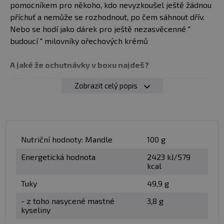
pomocníkem pro někoho, kdo nevyzkoušel ještě žádnou
příchuť a nemůže se rozhodnout, po čem sáhnout dřív.
Nebo se hodí jako dárek pro ještě nezasvěcenné "
budoucí " milovníky ořechových krémů
A jaké že ochutnávky v boxu najdeš?
✅
Mandlový krém jemný
Zobrazit celý popis
✅
Kešů krém jemný
✅
Protein cashew coconut
✅
lískový oříšek s čokoládou
✅
caramel twister
✅
nugat twister
Nutriční hodnoty: Mandle
100 g
Energetická hodnota
2423 kJ/579
Takže se máš rozhodně na co těšit !
kcal
Tuky
49,9 g
Minimální trvanlivost:
Viz. obal jedotlivých produktů
- z toho nasycené mastné
3,8 g
Upozornění
: Nevystavujte slunečnímu záření. Skladujte
kyseliny
do teploty 25 °C a relativní vlhkosti 70%. Po otevření