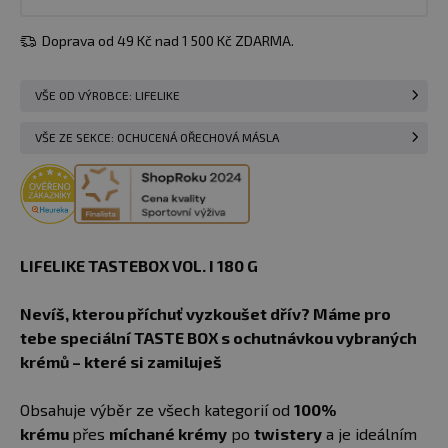
Doprava od 49 Kč nad 1 500 Kč ZDARMA.
VŠE OD VÝROBCE: LIFELIKE
VŠE ZE SEKCE: OCHUCENÁ OŘECHOVÁ MÁSLA
LIFELIKE TASTEBOX VOL. I 180 G
Nevíš, kterou příchuť vyzkoušet dřív? Máme pro
tebe speciální TASTE BOX s ochutnávkou vybraných
krémů – které si zamiluješ
Obsahuje výběr ze všech kategorií od
100%
krému
přes
míchané krémy
po
twistery
a je ideálním