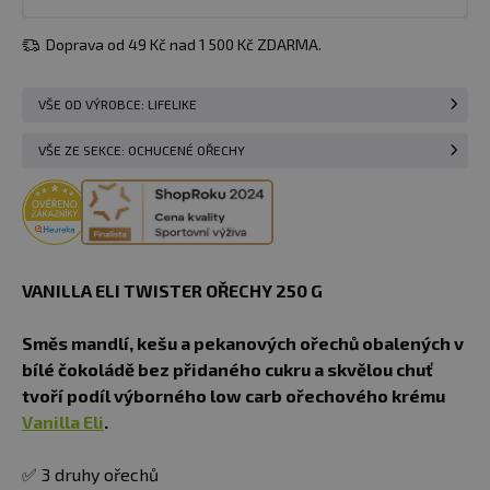
Doprava od 49 Kč nad 1 500 Kč ZDARMA.
VŠE OD VÝROBCE: LIFELIKE
VŠE ZE SEKCE: OCHUCENÉ OŘECHY
VANILLA ELI TWISTER OŘECHY 250 G
Směs mandlí, kešu a pekanových ořechů obalených v
bílé čokoládě bez přidaného cukru a skvělou chuť
tvoří podíl výborného low carb ořechového krému
Vanilla Eli
.
✅ 3 druhy ořechů