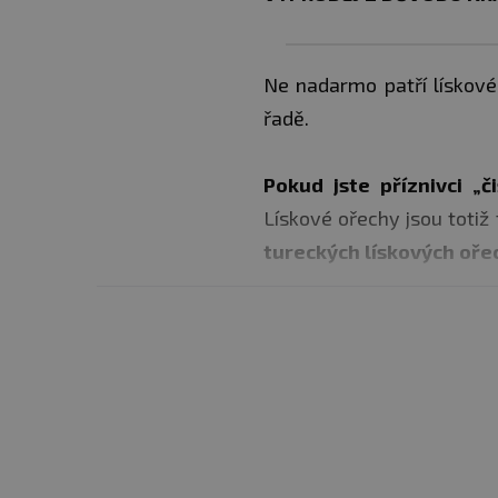
Ne nadarmo patří lískové
řadě.
Pokud jste příznivci „
Lískové ořechy jsou totiž
tureckých lískových oře
Můžete si tak vychutnat je
Dopřejte si zdravou, vitam
Doporučené užívání:
Ide
promíchejte