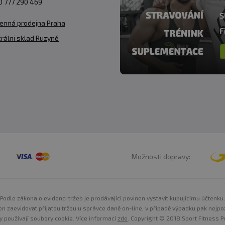
 777 290 469
enná prodejna Praha
rálni sklad Ruzyně
Možnosti dopravy:
Podle zákona o evidenci tržeb je prodávající povinen vystavit kupujícímu účtenku.
n zaevidovat přijatou tržbu u správce daně on-line, v případě výpadku pak nejpo
y používají soubory cookie. Více informací
zde
. Copyright © 2018 Sport Fitness Pr