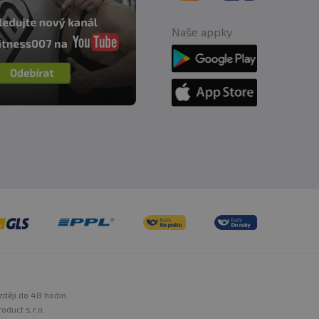
Naše appky
zději do 48 hodin.
oduct s.r.o.