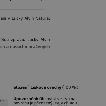
ani v Lucky Alvin Natural
ělou zprávu. Lucky Alvin
ch a nasucho pražených
átorů, cukrů či aromat.
Složení
:
Lískové
ořechy
(100 % )
jlu. Před konzumací
Upozornění:
Olejovitá vrstva na
733
povrchu je přirozený jev, v chladu