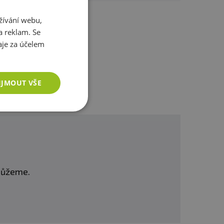
žívání webu,
ostatním
a reklam. Se
je za účelem
IJMOUT VŠE
omůžeme.