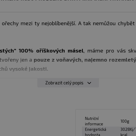
 ořechy mezi ty nejoblíbenější. A tak nemůžou chybět 
čistých“ 100% oříškových másel
, máme pro vás skv
 tvořeny jen a
pouze z voňavých, najemno rozemletý
chů vysoké jakosti.
Zobrazit celý popis
mnou delikatesu bez jakýchkoliv přídavků olejů, stabiliz
íny, vlákninou a minerály nabitou pochoutku i vy!
Nutriční
100g
ální jako pomazánka nebo ingredience do vaření či kokte
informace
Energetická
3028Kj/
hodnota
kcal