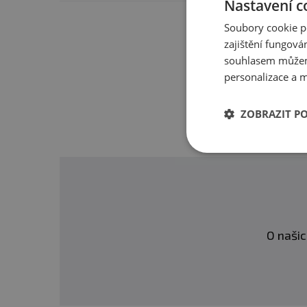
Nastavení c
Soubory cookie p
Máte s 
zajištění fungová
souhlasem můžem
personalizace a m
ZOBRAZIT P
O našic