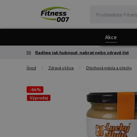
Akce
Radíme jak hubnout, nabrat nebo zdravě jíst
Úvod
Zdravá výživa
Ořechová másla a ořechy
-
64%
Výprodej