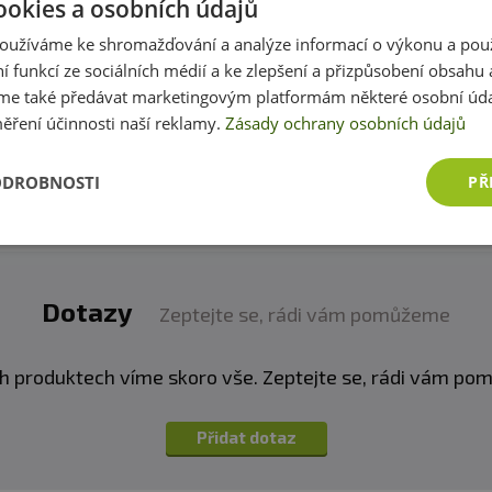
ookies a osobních údajů
oužíváme ke shromažďování a analýze informací o výkonu a pou
produktem zkušenost? Napište recenzi a pomozte tak 
ní funkcí ze sociálních médií a ke zlepšení a přizpůsobení obsahu 
zákazníkům s rozhodováním. Děkujeme :-)
e také předávat marketingovým platformám některé osobní úda
ěření účinnosti naší reklamy.
Zásady ochrany osobních údajů
Přidat vlastní hodnocení
ODROBNOSTI
PŘ
Dotazy
Zeptejte se, rádi vám pomůžeme
h produktech víme skoro vše. Zeptejte se, rádi vám p
Přidat dotaz