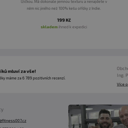
lžičkou. Má dokonale jemnou texturu a nenajdete v
něm nic jiného než 100% kešu oříšky z Indie.
199 Kč
skladem
ihned k expedici
Obch
ků mluví za vše!
Ing. 
ky máme za 6 789 pozitivních recenzí.
Více o
ty
@fitness007.cz