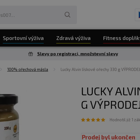
Sportovní výživa
Zdravá výživa
Fitness doplňk
Slevy po registraci, množstevní slevy
100% ořechová másla
Lucky Alvin lískové ořechy 330 g VÝPRODEJ
LUCKY ALVI
G VÝPRODEJ
Hodnotil již 1 zá
Prodej byl ukončen