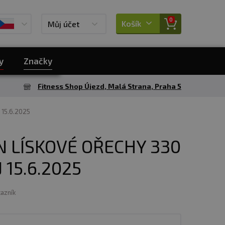
0
Košík
Můj účet
y
Značky
Fitness Shop Újezd, Malá Strana, Praha 5
 15.6.2025
N LÍSKOVÉ OŘECHY 330
 15.6.2025
kazník