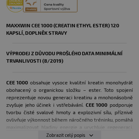
MAXXWIN CEE 1000 (CREATIN ETHYL ESTER) 120
KAPSLÍ, DOPLNĚK STRAVY
VÝPRODEJ Z DŮVODU PROŠLÉHO DATA MINIMÁLNÍ
TRVANLIVOSTI (8/2019)
CEE 1000
obsahuje vysoce kvalitní kreatin monohydrát
obohacený o organickou složku – ester. Toto spojení
reprezentuje novou generaci kreatinu a mnohonásobně
zvyšuje jeho účinek i vstřebávání.
CEE 1000
podporuje
tvorbu čisté svalové hmoty a explozivní sílu, příznivě
ovlivňuje výkonnost během náročného tréninku, pomáhá
maximalizovat hladiny energie a urychluje regeneraci.
Ideální pro rychlostně silové sporty.
Zobrazit celý popis