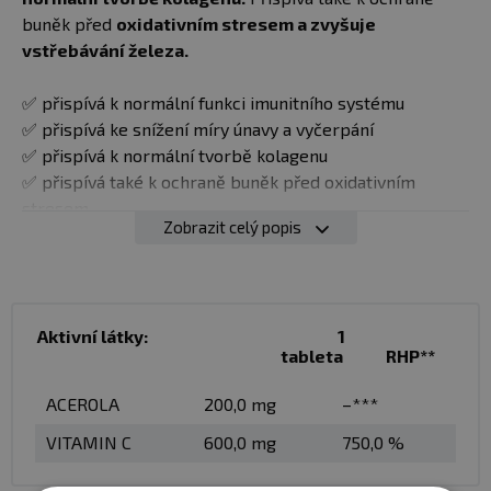
buněk před
oxidativním stresem a zvyšuje
vstřebávání železa.
✅ přispívá k normální funkci imunitního systému
✅ přispívá ke snížení míry únavy a vyčerpání
✅ přispívá k normální tvorbě kolagenu
✅ přispívá také k ochraně buněk před oxidativním
stresem
Zobrazit celý popis
✅ zvyšuje vstřebávání železa
Dávkování:
Užívejte 1 tabletu denně. Jednu tabletu
rozpuste ve 2 dl vody.
Aktivní látky:
1
tableta
RHP**
Balení:
20 tablet
ACEROLA
200,0 mg
–***
Dávka:
1 tableta
VITAMIN C
600,0 mg
750,0 %
Počet dávek v balení:
20