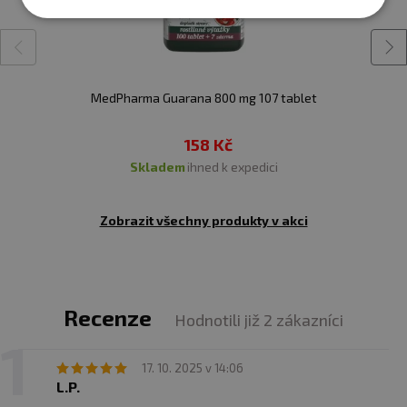
MedPharma Guarana 800 mg 107 tablet
158 Kč
skladem
ihned k expedici
Zobrazit všechny produkty v akci
Recenze
Hodnotili již 2 zákazníci
17. 10. 2025 v 14:06
L.P.