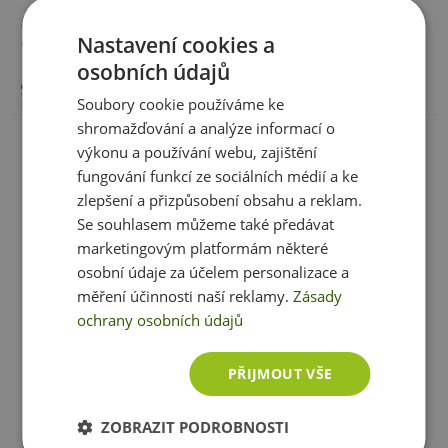
** referenční hodnota příjmu v 1 tabletě
Minimální trvanlivost:
Viz. obal
Nastavení cookies a
*** RHP není stanovena
osobních údajů
Upozornění:
Doplněk stravy. Vhodné zejména pro
Složení:
Regulátory kyselosti (kyselina citronová,
sportovce. Není náhradou pestré stravy. Nepřekračujte
Soubory cookie používáme ke
hydrogenuhličitan sodný), L-askorbová (vitamin C),
acerola (plod, Malpighia Pinicifolia), regulátor kyselosti
doporučené denní dávkování. Ukládejte mimo dosah
shromažďování a analýze informací o
Zobrazit celé parametry
(uhličitan sodný), sladidla (sorbitol, aspartam, acesulfam
dětí! není vhodné pro děti, těhotné a kojící ženy.
výkonu a používání webu, zajištění
K), barviva (prášek z červené řepy, antokyan), aroma
Skladujte v suchu a při teplotě do 25 °C. Nevystavujte
fungování funkcí ze sociálních médií a ke
(višeň).
přímému slunečnímu záření. Chraňte před mrazem.
zlepšení a přizpůsobení obsahu a reklam.
Výrobce neručí za vady vzniklé nevhodným skladováním
Se souhlasem můžeme také předávat
a použitím.
Ještě jste si nevybrali?
marketingovým platformám některé
osobní údaje za účelem personalizace a
Doporučujeme vám podobné produkty
Upozornění pro alergiky:
Alergeny ve složení produktu
měření účinnosti naší reklamy.
Zásady
tučně
zvýrazněný.
ochrany osobních údajů
PŘIJMOUT VŠE
ZOBRAZIT PODROBNOSTI