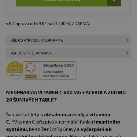
Doprava od 49 Kč nad 1 500 Kč ZDARMA.
VŠE OD VÝROBCE: MEDPHARMA
VŠE ZE SEKCE: VITAMIN C
MEDPHARMA VITAMIN C 600 MG + ACEROLA 200 MG
20 ŠUMIVÝCH TABLET
Šumivé tablety
s obsahem aceroly a vitaminu
C.
*Vitamin C přispívá k normální funkci
imunitního
systému,
ke snížení míry únavy a
vyčerpání a k
normální tvorbě kolagenu.
Přispívá také k ochraně