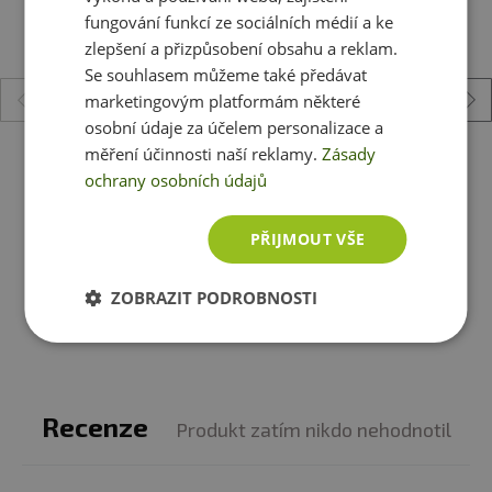
✅
Nastavitelné popruhy se dokonale přizpůsobí
fungování funkcí ze sociálních médií a ke
✅
Je hypoalergenní - není vyrobena z latexu ani z
zlepšení a přizpůsobení obsahu a reklam.
neoprenu
Se souhlasem můžeme také předávat
✅
Je univerzální pro obvod kolene (měřte 7,5 cm nad
marketingovým platformám některé
kolenem) od 31 cm až po 51 cm
osobní údaje za účelem personalizace a
✅
Vhodná pro levé i pravé koleno
měření účinnosti naší reklamy.
Zásady
Mad Max Bandáž neopren - loket MFA293
P
ochrany osobních údajů
275 Kč
PŘIJMOUT VŠE
skladem
ihned k expedici
ZOBRAZIT PODROBNOSTI
Zobrazit všechny produkty v akci
Recenze
Produkt zatím nikdo nehodnotil