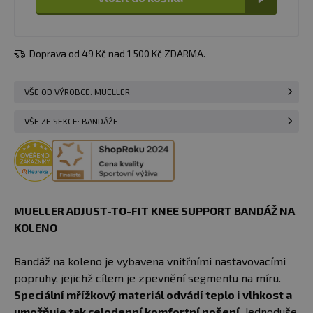
Doprava od 49 Kč nad 1 500 Kč ZDARMA.
VŠE OD VÝROBCE: MUELLER
VŠE ZE SEKCE: BANDÁŽE
MUELLER ADJUST-TO-FIT KNEE SUPPORT BANDÁŽ NA
KOLENO
Bandáž na koleno je vybavena vnitřními nastavovacími
popruhy, jejichž cílem je zpevnění segmentu na míru.
Speciální mřížkový materiál odvádí teplo i vlhkost a
umožňuje tak celodenní komfortní nošení.
Jednoduše