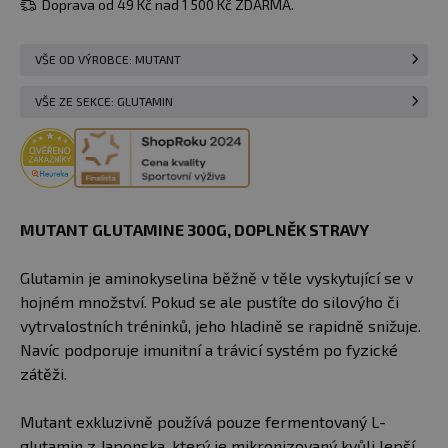
Doprava od 49 Kč nad 1 500 Kč ZDARMA.
VŠE OD VÝROBCE: MUTANT
VŠE ZE SEKCE: GLUTAMIN
MUTANT GLUTAMINE 300G, DOPLNĚK STRAVY
Glutamin je aminokyselina běžně v těle vyskytující se v
hojném množství. Pokud se ale pustíte do silovýho či
vytrvalostních tréninků, jeho hladině se rapidně snižuje.
Navíc podporuje imunitní a trávicí systém po fyzické
zátěži.
Mutant exkluzivně používá pouze fermentovaný L-
glutamin z Japonska, který je mikronizovaný kvůli lepší