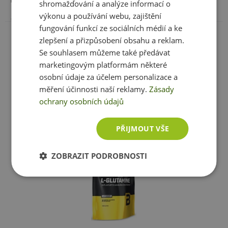
shromažďování a analýze informací o
Minimální trvanlivost
: Viz. obal
výkonu a používání webu, zajištění
Upozornění pro alergiky:
fungování funkcí ze sociálních médií a ke
Zobrazit celé parametry
Upozornění:
Doplněk stravy.
Vhodné zejména pro
zlepšení a přizpůsobení obsahu a reklam.
Obsahuje méně než 10 ppm siřičitanů. Vyrobeno v
zařízení zpracovávající suroviny z mléka, sóji, pšenice,
sportovce. Není náhradou pestré stravy. Nepřekračujte
Se souhlasem můžeme také předávat
vejce, arašídů, ořechů a korýšů.
doporučené denní dávkování. Ukládejte mimo dosah
marketingovým platformám některé
dětí! není vhodné pro děti, těhotné a kojící ženy.
osobní údaje za účelem personalizace a
Skladujte v suchu a při teplotě do 25 °C. Nevystavujte
měření účinnosti naší reklamy.
Zásady
Ještě jste si nevybrali?
přímému slunečnímu záření. Chraňte před mrazem.
ochrany osobních údajů
Doporučujeme vám podobné produkty
Výrobce neručí za vady vzniklé nevhodným skladováním
a použitím.
PŘIJMOUT VŠE
Upozornění pro alergiky:
Alergeny ve složení
ZOBRAZIT PODROBNOSTI
produktu
tučně
zvýrazněný.