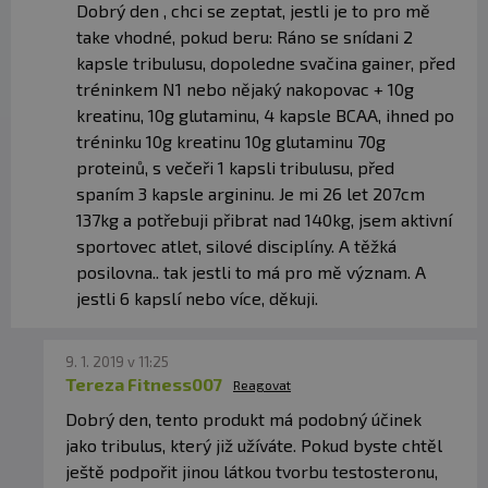
Dobrý den , chci se zeptat, jestli je to pro mě
take vhodné, pokud beru: Ráno se snídani 2
kapsle tribulusu, dopoledne svačina gainer, před
tréninkem N1 nebo nějaký nakopovac + 10g
kreatinu, 10g glutaminu, 4 kapsle BCAA, ihned po
tréninku 10g kreatinu 10g glutaminu 70g
proteinů, s večeři 1 kapsli tribulusu, před
spaním 3 kapsle argininu. Je mi 26 let 207cm
137kg a potřebuji přibrat nad 140kg, jsem aktivní
sportovec atlet, silové disciplíny. A těžká
posilovna.. tak jestli to má pro mě význam. A
jestli 6 kapslí nebo více, děkuji.
9. 1. 2019 v 11:25
Tereza Fitness007
Reagovat
Dobrý den, tento produkt má podobný účinek
jako tribulus, který již užíváte. Pokud byste chtěl
ještě podpořit jinou látkou tvorbu testosteronu,