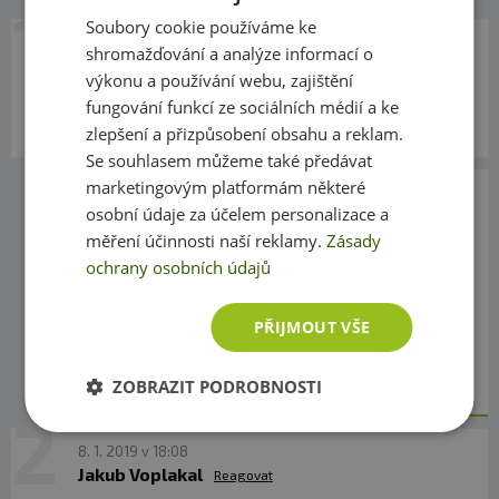
Soubory cookie používáme ke
Bioperine® - extrakt z černého kořene
21. 5. 2020 v 23:21
shromažďování a analýze informací o
Lukáš
Reagovat
výkonu a používání webu, zajištění
Dobrý den, je pro mne tento produkt vhodny,
fungování funkcí ze sociálních médií a ke
pokud cvicim a snazim se shodit tuk ?
zlepšení a přizpůsobení obsahu a reklam.
Se souhlasem můžeme také předávat
marketingovým platformám některé
22. 5. 2020 v 07:22
osobní údaje za účelem personalizace a
Tereza Fitness007
Reagovat
měření účinnosti naší reklamy.
Zásady
Dobrý den, samozřejmě. Tento výrobek
ochrany osobních údajů
přirozeně podporuje hladinu testosteronu, který
pokud cvičíte se vám opravdu hodí, protože má
PŘIJMOUT VŠE
vliv na tvorbu svalové hmoty, tím víc spálíte
energie a podporuje redukci tuku. Přeji pěkný
den, Tereza
ZOBRAZIT PODROBNOSTI
8. 1. 2019 v 18:08
Jakub Voplakal
Reagovat