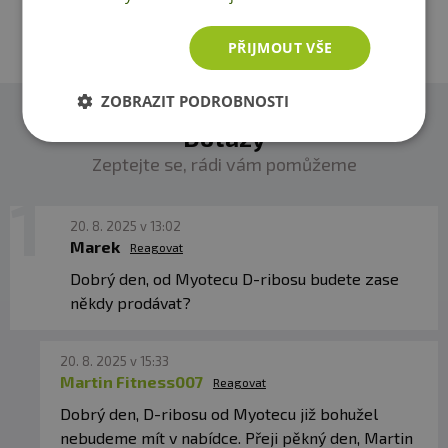
PŘIJMOUT VŠE
ZOBRAZIT PODROBNOSTI
Dotazy
Zeptejte se, rádi vám pomůžeme
20. 8. 2025 v 13:02
Marek
Reagovat
Dobrý den, od Myotecu D-ribosu budete zase
někdy prodávat?
20. 8. 2025 v 15:33
Martin Fitness007
Reagovat
Dobrý den, D-ribosu od Myotecu již bohužel
nebudeme mít v nabídce. Přeji pěkný den, Martin