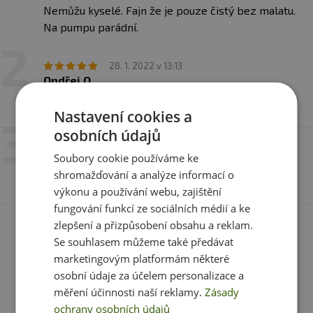
Upozornění: Doplněk stravy, se sladidly, vhodné
Nemůžu kyselé. Fajn že je pouze čistý bez malatu.
zejména pro sportovce.
Nenahrazuje pestrou stravu.
Na pumpu parádní.
Není určeno pro děti, těhotné a kojící ženy. Ukládejte
mimo dosah dětí! Skladujte v suchu při teplotě do 25 °C
28. 1. 2022 v 13:13
mimo dosah přímého slunečního záření. Chraňte před
Ondřej.O
mrazem. Výrobce neručí za případné škody vzniklé
Ok
nevhodným použitím nebo skladováním.
Nastavení cookies a
osobních údajů
5. 8. 2021 v 14:34
Pavel
Soubory cookie používáme ke
shromažďování a analýze informací o
Parádní prokrvení. Za málo peněz hodně muziky.
výkonu a používání webu, zajištění
fungování funkcí ze sociálních médií a ke
zlepšení a přizpůsobení obsahu a reklam.
Máte s produktem zkušenost? Napište recenzi a
Se souhlasem můžeme také předávat
pomozte tak ostatním zákazníkům s rozhodováním.
marketingovým platformám některé
Děkujeme :-)
osobní údaje za účelem personalizace a
měření účinnosti naší reklamy.
Zásady
Přidat vlastní hodnocení
ochrany osobních údajů