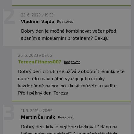
23. 6. 2023 v 19:53
Vladimir Vajda
Reagovat
Dobry den je možné kombinovat večer před
spaním s micelárním proteinem? Dekuju.
26. 6. 2023 v 07:06
Tereza Fitness007
Reagovat
Dobrý den, citrulin se užívá v období tréninku v té
době tělo maximálně využije jeho účinky,
každopádně na noc ho zkusit můžete a uvidíte.
Přeji pěkný den, Tereza
11. 9. 2019 v 20:59
Martin Čermák
Reagovat
Dobrý den, kdy je nejlépe dávkovat? Ráno na
lačno, nobo po snídani? A je možné dát dávku