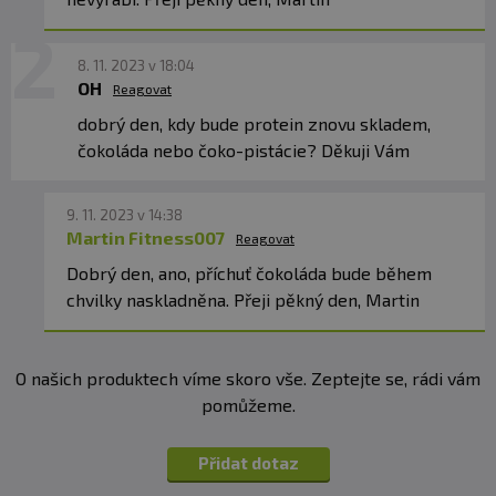
(49%) (původ - Rakousko), aroma, emulgátor -
sojový
lecithin
, zahušťovadlo - xantanová guma (zdroj -
fermentace), směs vitamínů (vitamín C (kyselina L-
askorbová), niacin (nikotinamid), vitamín E (DL-alfa-
8. 11. 2023 v 18:04
tokoferyl acetát), kyselina pantothenová (D-
OH
Reagovat
pantothenát vápenatý), vitamín B6 (pyridoxin
hydrochlorid), vitamín B2 (riboflavin), vitamín B1
dobrý den, kdy bude protein znovu skladem,
(thiamin mononitrát), kyselina listová, D-biotin, vitamín
čokoláda nebo čoko-pistácie? Děkuji Vám
B12 (kyanokobalamin)), sladilo - steviolglykosidy
9. 11. 2023 v 14:38
Martin Fitness007
Reagovat
Dobrý den, ano, příchuť čokoláda bude během
chvilky naskladněna. Přeji pěkný den, Martin
O našich produktech víme skoro vše. Zeptejte se, rádi vám
pomůžeme.
Přidat dotaz