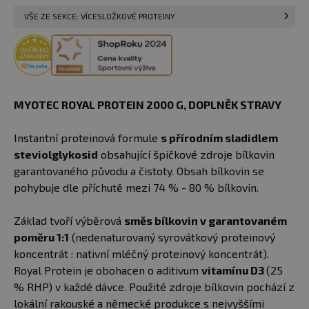
VŠE ZE SEKCE: VÍCESLOŽKOVÉ PROTEINY
MYOTEC ROYAL PROTEIN 2000 G​, DOPLNĚK STRAVY
Instantní proteinová formule
s přírodním sladidlem
steviolglykosid
obsahující špičkové zdroje bílkovin
garantovaného původu a čistoty. Obsah bílkovin se
pohybuje dle příchutě mezi 74 % - 80 % bílkovin.
Základ tvoří výběrová
směs bílkovin v garantovaném
poměru 1:1
(nedenaturovaný syrovátkový proteinový
koncentrát : nativní mléčný proteinový koncentrát).
Royal Protein je obohacen o aditivum
vitamínu D3
(25
% RHP) v každé dávce. Použité zdroje bílkovin pochází z
lokální rakouské a německé produkce s nejvyššími