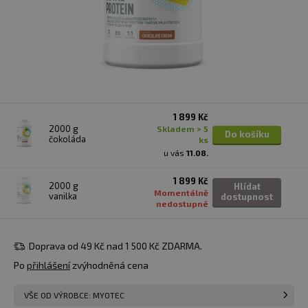
1 899 Kč
2000 g
skladem > 5
Do košíku
čokoláda
ks
u vás
11.08.
1 899 Kč
2000 g
Hlídat
Momentálně
vanilka
dostupnost
nedostupné
Doprava od 49 Kč nad 1 500 Kč ZDARMA.
Po
přihlášení
zvýhodněná cena
VŠE OD VÝROBCE: MYOTEC