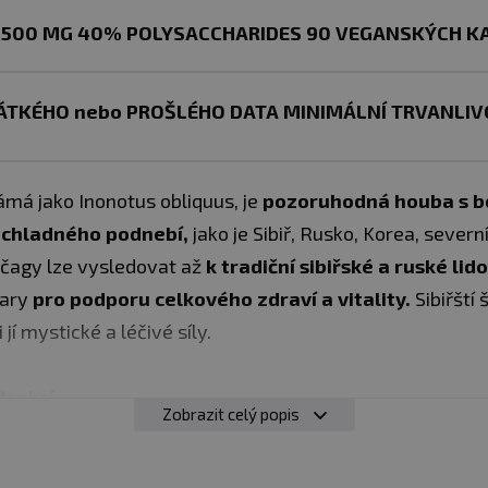
 500 MG 40% POLYSACCHARIDES 90 VEGANSKÝCH KA
ÁTKÉHO nebo PROŠLÉHO DATA MINIMÁLNÍ TRVANLIVO
má jako Inonotus obliquus, je
pozoruhodná houba s boh
z chladného podnebí,
jako je Sibiř, Rusko, Korea, sever
 čagy lze vysledovat až
k tradiční sibiřské a ruské lid
vary
pro podporu
celkového zdraví a vitality.
Sibiřští
jí mystické a léčivé síly.
trakcí
Zobrazit celý popis
ví polysacharidů
innost