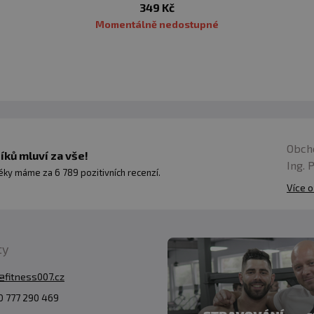
349 Kč
Momentálně nedostupné
Obch
ků mluví za vše!
Ing. 
ky máme za 6 789 pozitivních recenzí.
Více o
ty
@fitness007.cz
 777 290 469