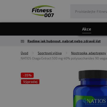
Akce
Radíme jak hubnout, nabrat nebo zdravě jíst
Úvod
Sportovní výživa
Nootropika, adaptogeny
NATIOS Chaga Extract 500 mg 40% polysaccharides 90 vega
-
35%
Výprodej