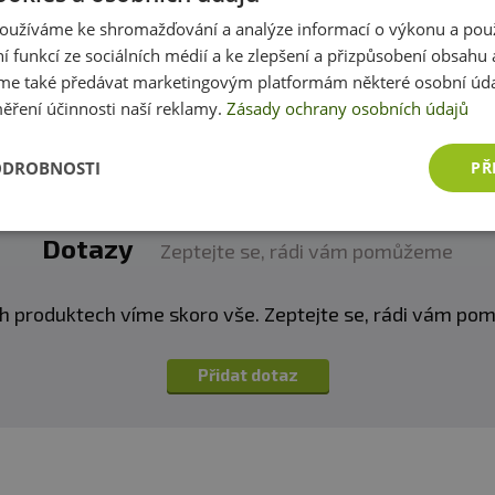
zákazníkům s rozhodováním. Děkujeme :-)
oužíváme ke shromažďování a analýze informací o výkonu a pou
ní funkcí ze sociálních médií a ke zlepšení a přizpůsobení obsahu 
Přidat vlastní hodnocení
e také předávat marketingovým platformám některé osobní úda
ěření účinnosti naší reklamy.
Zásady ochrany osobních údajů
ODROBNOSTI
PŘ
-90
z obal
Dotazy
Zeptejte se, rádi vám pomůžeme
vy. Vhodné zejména pro sportovce. Není náhradou pestr
h produktech víme skoro vše. Zeptejte se, rádi vám p
í. Ukládejte mimo dosah dětí! Není vhodné pro děti, těho
eplotě do 25 °C. Nevystavujte přímému slunečnímu zářen
Přidat dotaz
zniklé nevhodným skladováním a použitím.
:
Alergeny ve složení produktu
tučně
zvýrazněny.