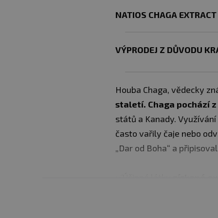
NATIOS CHAGA EXTRACT
VÝPRODEJ Z DŮVODU KR
Houba Chaga, vědecky zná
staletí. Chaga pochází 
států a Kanady. Využívání
často vařily čaje nebo od
„Dar od Boha“ a připisovali 
✅Účinné látky
získané ex
✅Standardizované množst
✅Lepší stravitelnost a úč