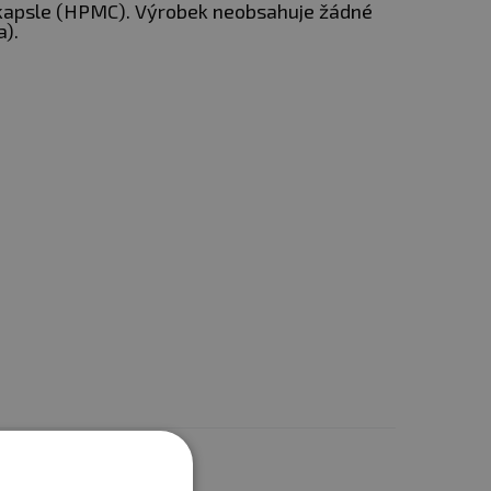
kapsle (HPMC). Výrobek neobsahuje žádné
a).
mi účinnými látkami v
á kapsle obsahuje
500
dů.
To znamená, že tento
by Chaga.
obné přínosy.
Jedním z
sledného vložení do
vodou.
ostatním