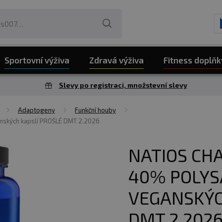
Sportovní výživa
Zdravá výživa
Fitness doplňk
Slevy po registraci, množstevní slevy
Adaptogeny
Funkční houby
nských kapslí PROŠLÉ DMT 2.2026
NATIOS CH
40% POLYS
VEGANSKÝC
DMT 2.202