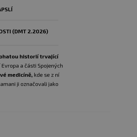
PSLÍ
STI (DMT 2.2026)
atou historií trvající
ní Evropa a části Spojených
ové medicíně,
kde se z ní
 šamani ji označovali jako