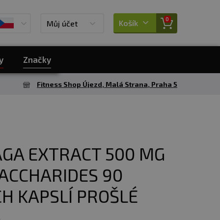
0
Košík
Můj účet
y
Značky
Fitness Shop Újezd, Malá Strana, Praha 5
AGA EXTRACT 500 MG
ACCHARIDES 90
H KAPSLÍ PROŠLÉ
6