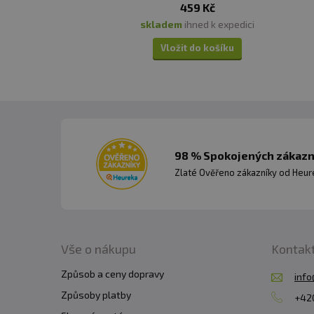
459 Kč
skladem
ihned k expedici
Vložit do košíku
98 % Spokojených zákazní
Zlaté Ověřeno zákazníky od Heuré
Vše o nákupu
Kontak
Způsob a ceny dopravy
info
Způsoby platby
+420