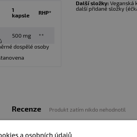
ské medicíně
Další složky:
Veganská 
další přidané složky (éčk
1
v 1 kapsli
RHP*
kapsle
ěsi,
nestravitelné látky ani éčka
500 mg
**
ů
ůměrné dospělé osoby
y Natios nabízí
velmi silný extrakt z plodnice.
Hlavní
haridy (zejména Beta 1-3-D-glukany).
Každá vegansk
 stanovena
xtraktu,
který je standardizován na
40 % polysachari
rovanější
a účinnější než surový prášek z namleté hou
bně silnějšímu extraktu je možné očekávat
několikanás
istoty,
protože namísto obyčejného namletí houby a ná
Recenze
Produkt zatím nikdo nehodnotil
alšími kroky výroby, které jsou kontrolovány.
travy užívejte 1 až 2 veganské kapsle denně a zapijte 
produktem zkušenost? Napište recenzi a pomozte tak 
ookies a osobních údajů