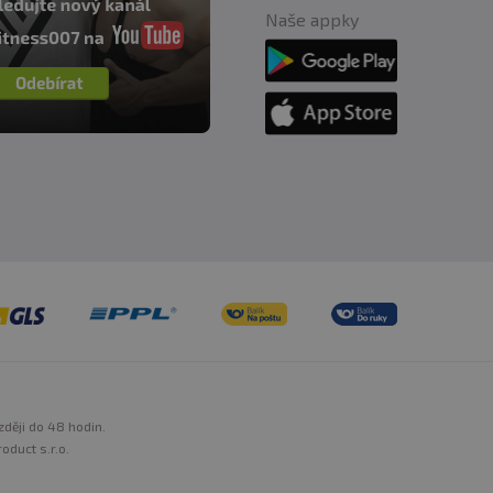
Naše appky
zději do 48 hodin.
oduct s.r.o.