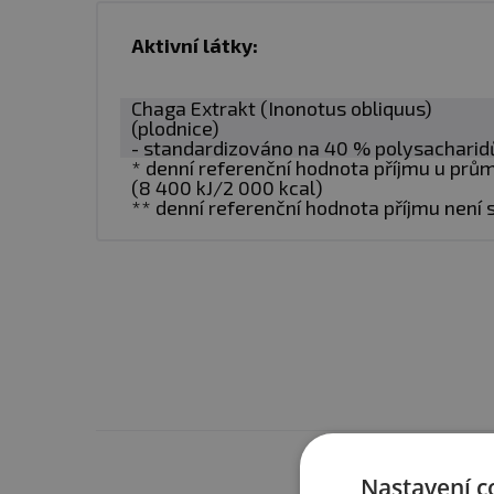
✅Tradičně užívaná v sibiř
✅
Účinná dávka obsažena 
Aktivní látky:
✅Neobsahuje
žádné přím
✅
Vegan a GMO-free
Chaga Extrakt (Inonotus obliquus)
(plodnice)
- standardizováno na 40 % polysacharid
* denní referenční hodnota příjmu u pr
Tento doplněk Chaga značk
(8 400 kJ/2 000 kcal)
houbě Chaga jsou
polysac
** denní referenční hodnota příjmu není
mg čistého a účinného e
extrakt je až
40x koncent
Díky tomuto několikanáso
nich je
zaručení vysoké č
kapsle, prochází extrakt d
Dávkování:
Jako doplněk s
Máte s 
Nastavení c