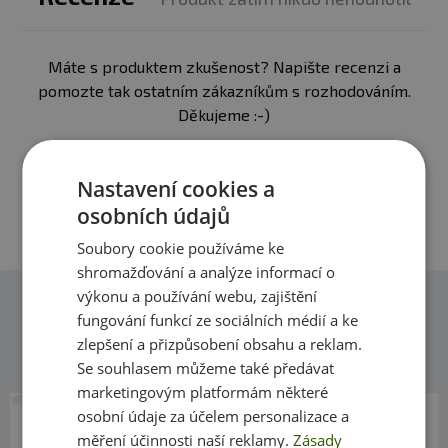
Složení:
dextróza (100 % D-glukóza)
Máte s produktem zkušenost? Napište recenzi a
Informace:
pomozte tak ostatním zákazníkům s rozhodováním.
Děkujeme :-)
potravina určená pro zvláštní výživu,
vhodná pro sportovce
před použitím čtěte pečlivě informace a upozornění na
Přidat vlastní hodnocení
etiketě výrobku
Nastavení cookies a
nepřekračujte doporučené denní dávkování uvedené na
osobních údajů
etiketě výrobku
Soubory cookie používáme ke
shromažďování a analýze informací o
výkonu a používání webu, zajištění
fungování funkcí ze sociálních médií a ke
Dotazy
zlepšení a přizpůsobení obsahu a reklam.
Zeptejte se, rádi vám pomůžeme
Se souhlasem můžeme také předávat
marketingovým platformám některé
19. 2. 2018 v 08:07
osobní údaje za účelem personalizace a
Monika Pišová
Reagovat
měření účinnosti naší reklamy.
Zásady