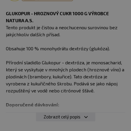
GLUKOPUR - HROZNOVÝ CUKR 1000 G VÝROBCE
NATURA A.S.
Tento produkt je čistou a neochucenou surovinou bez
jakýchkoliv dalších přísad.
Obsahuje 100 % monohydrátu dextrózy (glukóza).
Přírodní sladidlo Glukopur - dextróza, je monosacharid,
který se vyskytuje v mnohých plodech (hroznové víno) a
plodinách (brambory, kukuřice). Tato dextróza je
vyrobena z kukuřičného škrobu. Podává se jako nápoj
rozpuštěný ve vodě nebo citrónové šťávě.
Doporučené dávkování:
Zobrazit celý popis
není na obale uvedeno