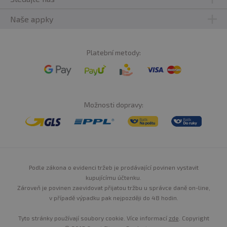
Skladujte v suchu a při teplotě do 25 °C. Nevystavujte
přímému slunečnímu záření. Chraňte před mrazem.
Naše appky
Výrobce, ani prodávající neručí za vady vzniklé
nevhodným skladováním a použitím.
Platební metody:
Upozornění pro alergiky:
Alergeny ve složení produktu
jsou
tučně
zvýrazněné
Možnosti dopravy:
Podle zákona o evidenci tržeb je prodávající povinen vystavit
kupujícímu účtenku.
Zároveň je povinen zaevidovat přijatou tržbu u správce daně on-line,
v případě výpadku pak nejpozději do 48 hodin.
Tyto stránky používají soubory cookie. Více informací
zde
. Copyright