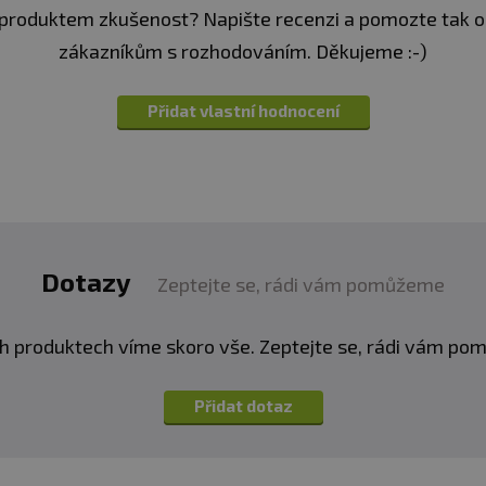
TAMÍNU E
produktem zkušenost? Napište recenzi a pomozte tak 
ačním stresem
zákazníkům s rozhodováním. Děkujeme :-)
vaskulárního systému
í funkci imunitního systému​
Přidat vlastní hodnocení
denně společně s jídlem.
Dotazy
Zeptejte se, rádi vám pomůžeme
kapička denně společně s jídlem.
doporučujeme dávat vitamín D samostatně,
nebo v ko
h produktech víme skoro vše. Zeptejte se, rádi vám p
tak malé děti vysoká dávka vitaminu E a K.
Přidat dotaz