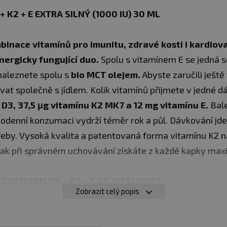
 K2 + E EXTRA SILNÝ (1000 IU) 30 ML
binace vitamínů pro imunitu, zdravé kosti i kardiov
nergicky fungující duo.
Spolu s vitamínem E se jedná s
 naleznete spolu s
bio MCT olejem.
Abyste zaručili ještě
at společně s jídlem. Kolik vitamínů přijmete v jedné 
 D3, 37,5 μg vitamínu K2 MK7 a 12 mg vitamínu E.
Bal
odenní konzumaci vydrží téměr rok a půl. Dávkování jde
řeby. Vysoká kvalita a patentovaná forma vitamínu K2 na
l tak při správném uchovávání získáte z každé kapky maxi
Ý VITAMIN D3 + K2 + E OD VITALVIBE?
Zobrazit celý popis
D3
ze sterolu z borovice
á a stabilní forma
vitamínu K2 MK7
ní