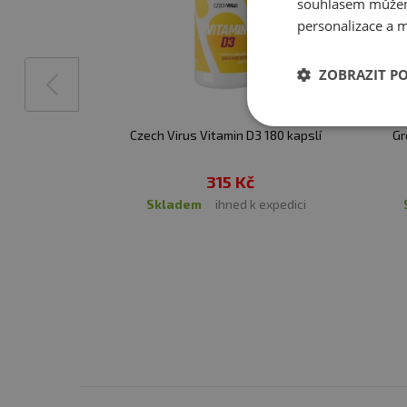
využití v organismu.
souhlasem můžem
personalizace a m
ZDRAVOTNÍ BENEFITY VI
ZOBRAZIT P
✅Přispívá k normální funk
✅Přispívá k udržení normá
Czech Virus Vitamin D3 180 kapslí
✅Přispívá k udržení normál
Gr
✅Přispívá k udržení normá
315 Kč
✅Podílí se na procesu děl
skladem
ihned k expedici
✅Přispívá k normálnímu vs
vápníku v krvi
ZDRAVOTNÍ BENEFITY VI
✅přispívá k normální srážl
✅přispívá k udržení normá