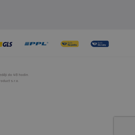
zději do 48 hodin.
oduct s.r.o.