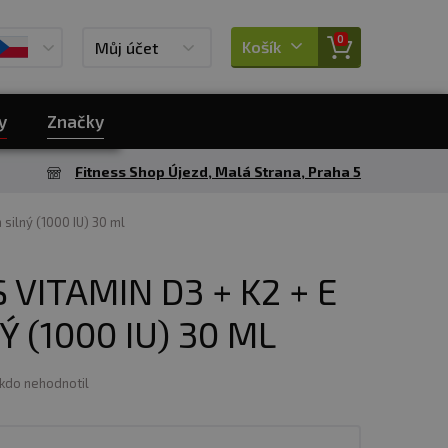
0
Košík
Můj účet
y
Značky
Fitness Shop Újezd, Malá Strana, Praha 5
 silný (1000 IU) 30 ml
VITAMIN D3 + K2 + E
Ý (1000 IU) 30 ML
ikdo nehodnotil