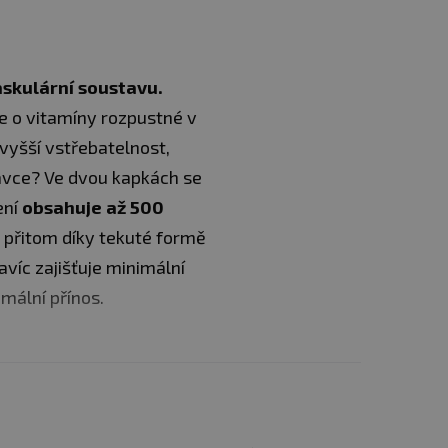
askulární soustavu.
e o vitamíny rozpustné v
 vyšší vstřebatelnost,
dávce? Ve dvou kapkách se
ení
obsahuje až 500
 přitom díky tekuté formě
víc zajišťuje minimální
mální přínos.