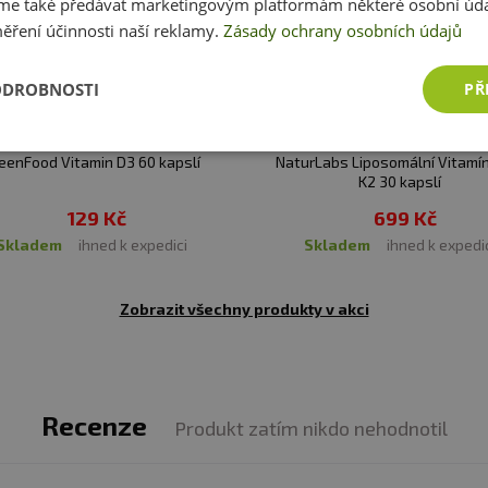
e také předávat marketingovým platformám některé osobní úda
ěření účinnosti naší reklamy.
Zásady ochrany osobních údajů
TAMÍNU D
ODROBNOSTI
PŘ
ci imunitního systému
lního stavu kostí
ní činnosti svalů
eenFood Vitamin D3 60 kapslí
NaturLabs Liposomální Vitamín
K2 30 kapslí
lního stavu zubů
129 Kč
699 Kč
ení buněk
skladem
ihned k expedici
skladem
ihned k expedi
třebávání a využití vápníku a fosforu a podporuje udrže
Zobrazit všechny produkty v akci
TAMÍNU K
ivosti krve
Recenze
lního stavu kost
Produkt zatím nikdo nehodnotil