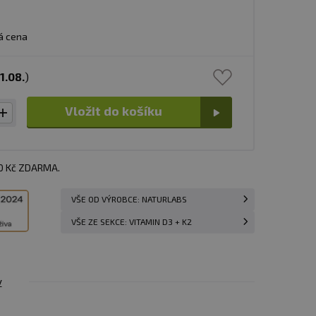
á cena
1.08.
)
Vložit do košíku
00 Kč ZDARMA.
VŠE OD VÝROBCE: NATURLABS
VŠE ZE SEKCE: VITAMIN D3 + K2
y