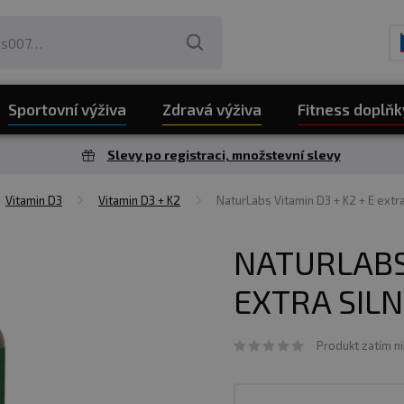
Sportovní výživa
Zdravá výživa
Fitness doplňk
Slevy po registraci, množstevní slevy
Vitamin D3
Vitamin D3 + K2
NaturLabs Vitamin D3 + K2 + E extra
NATURLABS 
EXTRA SILN
Produkt zatím n