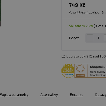
749 Kč
Po
přihlášení
zvýhodněn
skladem 2 ks
(u vás
1
Počet:
Doprava od 49 Kč nad 1 5
Popis a parametry
Alternativy
Recenze
Dotaz