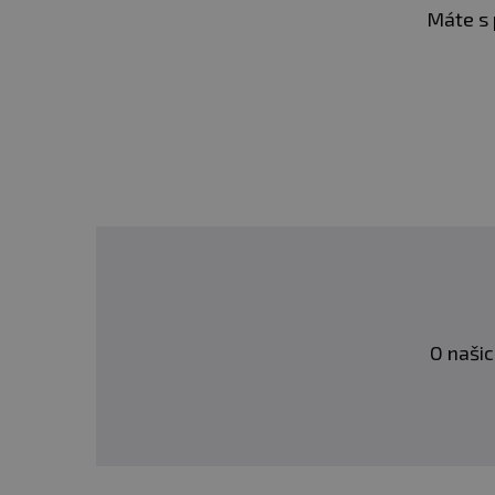
ZDRAVOTNÍ BENEFITY VI
Máte s 
✅chrání buňky před oxid
✅podporuje zdraví kardio
✅pomáhá udržovat normáln
Doporučené dávkování:
Dospělí
– 2 kapky 
Děti od 1 roku
– 1 
Dětem pod 1 rok 
O našic
tomto produktu je pro 
Balení:
30 ml