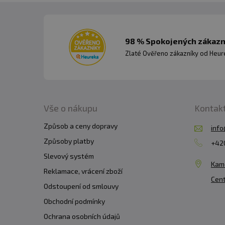
Počet dávek v balení:
50
Minimální trvanlivost:
vi
98 % Spokojených zákazní
Zlaté Ověřeno zákazníky od Heuré
Upozornění:
Doplněk stra
doporučené denní dávkován
Skladujte v suchu a při t
Vše o nákupu
Kontak
Výrobce neručí za vady v
Způsob a ceny dopravy
info
Způsoby platby
Upozornění pro alergiky
+420
Slevový systém
Kam
Reklamace, vrácení zboží
Cent
Odstoupení od smlouvy
Obchodní podmínky
Ochrana osobních údajů