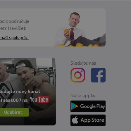
od doporučuje
Petr Havlíček
 naší spolupráci
é stravy. Nepřekračujte
tné a kojící ženy.
í. Chraňte před mrazem.
Sledujte nás
Naše appky