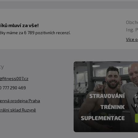
0
Obch
z obal
ků mluví za vše!
Ing. 
ky máme za 6 789 pozitivních recenzí.
Více o
vy. Vhodné zejména pro sportovce. Není náhradou pestr
í. Ukládejte mimo dosah dětí! Není vhodné pro děti, těho
eplotě do 25 °C. Nevystavujte přímému slunečnímu zářen
ty
zniklé nevhodným skladováním a použitím.
@fitness007.cz
:
 777 290 469
Alergeny ve složení produktu
tučně
zvýrazněny.
enná prodejna Praha
rálni sklad Ruzyně