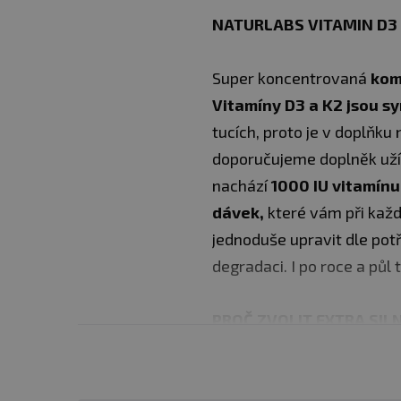
NATURLABS VITAMIN D3 +
Super koncentrovaná
kom
Vitamíny D3 a K2 jsou sy
tucích, proto je v doplňku
doporučujeme doplněk užív
nachází
1000 IU vitamínu
dávek,
které vám při každ
jednoduše upravit dle pot
degradaci. I po roce a pů
PROČ ZVOLIT EXTRA SILN
rostlinný
vitamín 
vysoce vstřebateln
500 dávek v bale