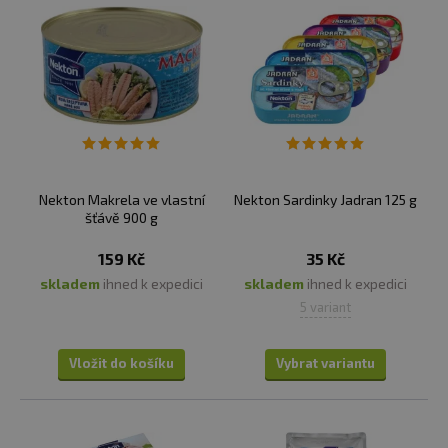
sledovány organizací FAO, která může zakázat lov
určitého druhu ryb v dané lokalitě, pokud se přiblíží k
hranici obnovitelnosti.
Produkty Nekton jsou
vyrobeny ze suroviny, která má všechny certifikace
potvrzující, že jak lov, tak výroba proběhly v souladu
s přísnými předpisy FAO a Evropské unie
.
✅
DO ČEHO SE RYBÍ PRODUKTY BALÍ? OBALY A ENERGIE
Obaly jsou převážně z plechu, skla a papíru.
U
Nekton Makrela ve vlastní
Nekton Sardinky Jadran 125 g
uzených lososů i trocha snadno oddělitelného plastu.
šťávě 900 g
Technologie zatím ještě neumožňují uplně se obejít bez
159 Kč
35 Kč
plastu, ale všechny tyto materiály se dají recyklovat a
skladem
ihned k expedici
skladem
ihned k expedici
děkujeme všem, kteří to také dělají. "Solární panely a
5 variant
tepelné čerpadlo by podle nás dnes už měly být
standardem. U nás je naleznete od roku 2013. V brzké
době plánujeme pořízení prvního elektromobilu, který
Vložit do košíku
Vybrat variantu
zlepší efektivitu využívané energie a dále pomůže
nezávislosti na dovážených pevných palivech."