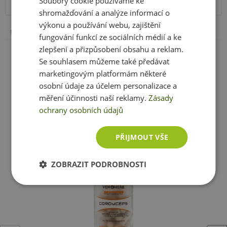
Soubory cookie používáme ke
přímému slunečnímu záření. Chraňte před mrazem.
shromažďování a analýze informací o
Výrobce neručí za vady vzniklé nevhodným skladováním
výkonu a používání webu, zajištění
Další složky
a použitím.
fungování funkcí ze sociálních médií a ke
Celulóza (tobolka), celulózový prášek a kyselina
Zobrazit celé parametry
zlepšení a přizpůsobení obsahu a reklam.
stearová (rostlinný zdroj).
Upozornění pro alergiky:
Alergeny ve složení produktu
Se souhlasem můžeme také předávat
tučně
zvýrazněny.
marketingovým platformám některé
osobní údaje za účelem personalizace a
měření účinnosti naší reklamy.
Zásady
Ještě jste si nevybrali?
ochrany osobních údajů
Doporučujeme vám podobné produkty
PŘIJMOUT VŠE
ZOBRAZIT PODROBNOSTI