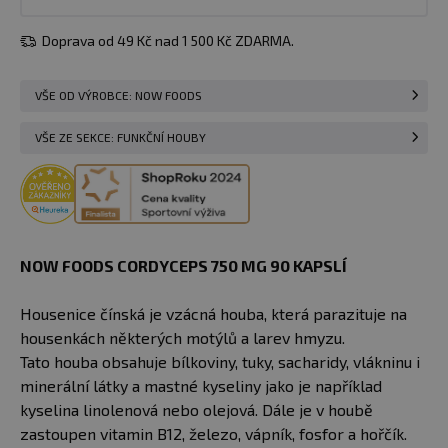
Doprava od 49 Kč nad 1 500 Kč ZDARMA.
VŠE OD VÝROBCE: NOW FOODS
VŠE ZE SEKCE: FUNKČNÍ HOUBY
NOW FOODS CORDYCEPS 750 MG 90 KAPSLÍ
Housenice čínská je vzácná houba, která parazituje na
housenkách některých motýlů a larev hmyzu.
Tato houba obsahuje bílkoviny, tuky, sacharidy, vlákninu i
minerální látky a mastné kyseliny jako je například
kyselina linolenová nebo olejová. Dále je v houbě
zastoupen vitamin B12, železo, vápník, fosfor a hořčík.