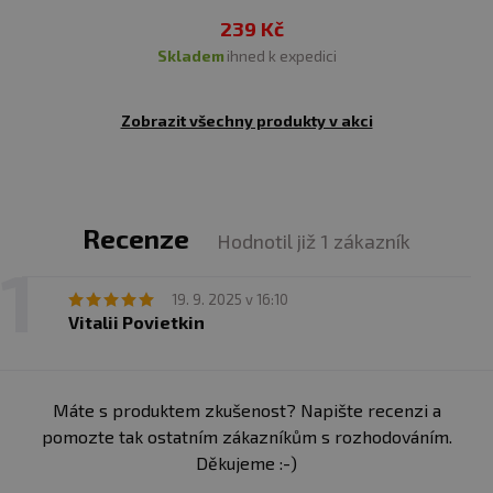
Upozornění pro alergiky:
239 Kč
Alergeny ve složení produktu
tučně
zvýrazněný.
skladem
ihned k expedici
Zobrazit všechny produkty v akci
Recenze
Hodnotil již 1 zákazník
19. 9. 2025 v 16:10
Vitalii Povietkin
Máte s produktem zkušenost? Napište recenzi a
pomozte tak ostatním zákazníkům s rozhodováním.
Děkujeme :-)