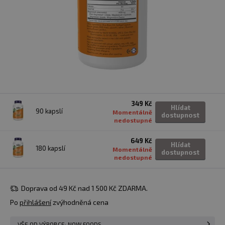
349 Kč
Hlídat
90 kapslí
Momentálně
dostupnost
nedostupné
649 Kč
Hlídat
180 kapslí
Momentálně
dostupnost
nedostupné
Doprava od 49 Kč nad 1 500 Kč ZDARMA.
Po
přihlášení
zvýhodněná cena
VŠE OD VÝROBCE: NOW FOODS