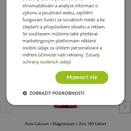
shromažďování a analýze informací o
Dávka:
3 kapsle
výkonu a používání webu, zajištění
fungování funkcí ze sociálních médií a ke
Počet dávek v balení:
zlepšení a přizpůsobení obsahu a reklam.
Ještě jste si nevybrali?
Se souhlasem můžeme také předávat
balení 90 kapslí/30 dávek
marketingovým platformám některé
Doporučujeme vám podobné produkty
balení 180 kapslí/60 dávek
osobní údaje za účelem personalizace a
měření účinnosti naší reklamy.
Zásady
Minimální trvanlivost:
Viz. obal
ochrany osobních údajů
Upozornění:
Doplněk stravy. Vhodné zejména pro
PŘIJMOUT VŠE
sportovce. Není náhradou pestré stravy. Nepřekračujte
doporučené denní dávkování. Ukládejte mimo dosah
ZOBRAZIT PODROBNOSTI
dětí! není vhodné pro děti, těhotné a kojící ženy.
Skladujte v suchu a při teplotě do 25 °C. Nevystavujte
přímému slunečnímu záření. Chraňte před mrazem.
Výrobce neručí za vady vzniklé nevhodným skladováním
Amix Calcium + Magnesium + Zinc 100 tablet
a použitím.