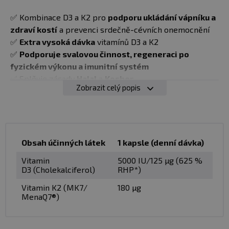
✅ Kombinace D3 a K2 pro
podporu ukládání vápníku a
zdraví kostí
a prevenci srdečně-cévních onemocnění
✅
Extra vysoká dávka
vitamínů D3 a K2
✅
Podporuje svalovou činnost, regeneraci po
fyzickém výkonu a imunitní systém
✅ Splňuje zásady
Halal
a
Kosher
Zobrazit celý popis
✅
Bez alergenů
(vejce, mléko, lepek, sója)
✅ Pouze
jedna kapsle týdně
(jedno balení na
8
měsíců
)
✅ Vyrobeno a testováno v USA
Obsah účinných látek
1 kapsle (denní dávka)
Vitamín D je jedním z mála vitamínů, které si naše tělo
Vitamin
5000 IU/125 µg (625 %
dokáže vytvořit samo díky UVB záření ze slunce. Takto
D3 (Cholekalciferol)
RHP*)
získaný vitamín by ale, hlavně mimo letní měsíce,
Vitamin K2 (MK7/
180 µg
nestačil. Proto je pro nás důležitý také druhý zdroj,
MenaQ7®)
každodenní jídelníček, případně doplňky
stravy. Vitamin D3 je
nezbytný pro lepší využití a
vstřebávání vápníku a fosforu
ze střeva do krevního