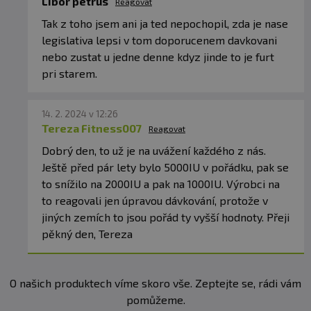
Libor petrus
Reagovat
Tak z toho jsem ani ja ted nepochopil, zda je nase
legislativa lepsi v tom doporucenem davkovani
nebo zustat u jedne denne kdyz jinde to je furt
pri starem.
14. 2. 2024 v 12:26
Tereza Fitness007
Reagovat
Dobrý den, to už je na uvážení každého z nás.
Ještě před pár lety bylo 5000IU v pořádku, pak se
to snížilo na 2000IU a pak na 1000IU. Výrobci na
to reagovali jen úpravou dávkování, protože v
jiných zemích to jsou pořád ty vyšší hodnoty. Přeji
pěkný den, Tereza
O našich produktech víme skoro vše. Zeptejte se, rádi vám
pomůžeme.