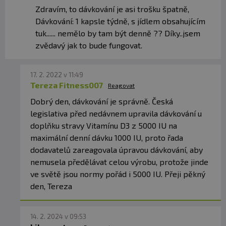
Zdravím, to dávkování je asi trošku špatně,
Dávkování: 1 kapsle týdně, s jídlem obsahujícím
tuk...... nemělo by tam být denně ?? Díky..jsem
zvědavý jak to bude fungovat.
17. 2. 2022 v 11:49
Tereza Fitness007
Reagovat
Dobrý den, dávkování je správně. Česká
legislativa před nedávnem upravila dávkování u
doplňku stravy Vitamínu D3 z 5000 IU na
maximální denní dávku 1000 IU, proto řada
dodavatelů zareagovala úpravou dávkování, aby
nemusela předělávat celou výrobu, protože jinde
ve světě jsou normy pořád i 5000 IU. Přeji pěkný
den, Tereza
14. 2. 2024 v 09:53