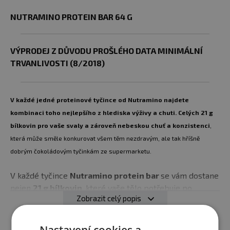
NUTRAMINO PROTEIN BAR 64 G
VÝPRODEJ Z DŮVODU PROŠLÉHO DATA MINIMÁLNÍ
TRVANLIVOSTI (8/2018)
V každé jedné proteinové tyčince od
Nutramino
najdete
kombinaci toho nejlepšího z hlediska výživy a chuti. Celých 21 g
bílkovin pro vaše svaly a zároveň nebeskou chuť a konzistenci
,
která může směle konkurovat všem těm nezdravým, ale tak hříšně
dobrým čokoládovým tyčinkám ze supermarketu.
V každé tyčince
Nutramino protein bar
se vám dostane
nejen
21 g bílkovin
, které vaše tělo potřebuje po
Zobrazit celý popis
tréninku, ale i zcela unikátního chuťového zážitku.
Bílkovinové jádro s plnou a příjemnou chutí vanilky či
čokolády, které je pokryto hebkou karamelovou nebo