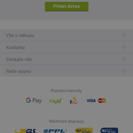
lecitin), hydrolyzovaný kolagen (ze skotu), zvlhčující
Přidat dotaz
látka: glycerol; částečněinvertní cukr, izolát sójových
bílkovin, sušené plnotučné mléko, glukózový sirup,
vaječný bílek,chuťové přísady, ječmen - sladový výtažek
[gluten], nízkotučný kakaový prášek.
Vše o nákupu
Kontakty
Sledujte nás
Naše appky
Platební metody:
Možnosti dopravy: